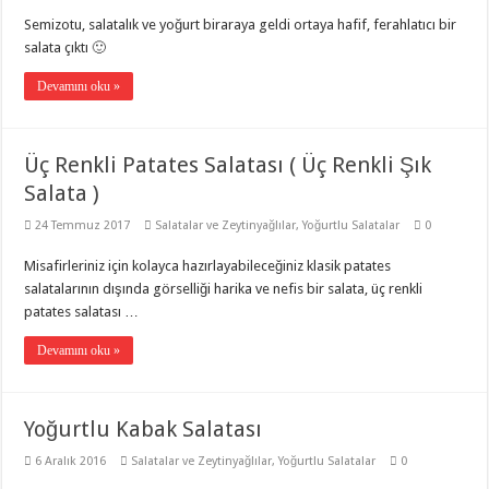
Semizotu, salatalık ve yoğurt biraraya geldi ortaya hafif, ferahlatıcı bir
salata çıktı 🙂
Devamını oku »
Üç Renkli Patates Salatası ( Üç Renkli Şık
Salata )
24 Temmuz 2017
Salatalar ve Zeytinyağlılar
,
Yoğurtlu Salatalar
0
Misafirleriniz için kolayca hazırlayabileceğiniz klasik patates
salatalarının dışında görselliği harika ve nefis bir salata, üç renkli
patates salatası …
Devamını oku »
Yoğurtlu Kabak Salatası
6 Aralık 2016
Salatalar ve Zeytinyağlılar
,
Yoğurtlu Salatalar
0