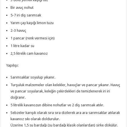
Bir avuç nohut
5-7 iri diş sarımsak
Yarım çay kaşığı limon tuzu
2-3 havuç
1 pancar (renk vermesi için)
1 litre kadar su
2,5 litrelik cam kavanoz
Yapılışı:
Sarımsaklar soyulup yıkanır.
Turşuluk malzemeler olan kelekler, havuçlar ve pancar yıkanır. Havuç
ve pancar soyularak, keleğin çekirdekleri de temizlenerek iri iri
doğranır.
5 litrelik kavanozun dibine nohutlar ve 2 diş sarımsak atılır.
Sebzeler karışık olarak sıra sıra dizilerek ara ara sarımsaklar atılarak
kavanoz sıkı olarak doldurulur.
Üzerine 1,5 su bardağı (su bardağı klasik olanlardan) sirke dökülür.