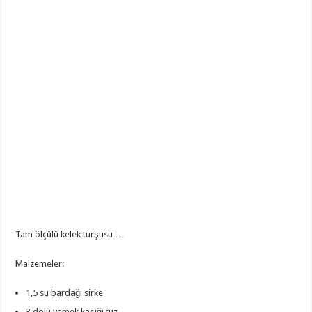
Tam ölçülü kelek turşusu …
Malzemeler:
1,5 su bardağı sirke
3 dolu yemek kaşığı tuz