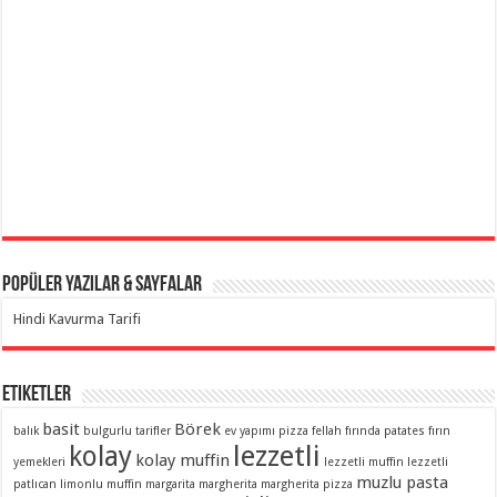
Popüler Yazılar & Sayfalar
Hindi Kavurma Tarifi
Etiketler
basit
Börek
balık
bulgurlu tarifler
ev yapımı pizza
fellah
fırında patates
fırın
lezzetli
kolay
kolay muffin
yemekleri
lezzetli muffin
lezzetli
muzlu pasta
patlıcan
limonlu muffin
margarita
margherita
margherita pizza