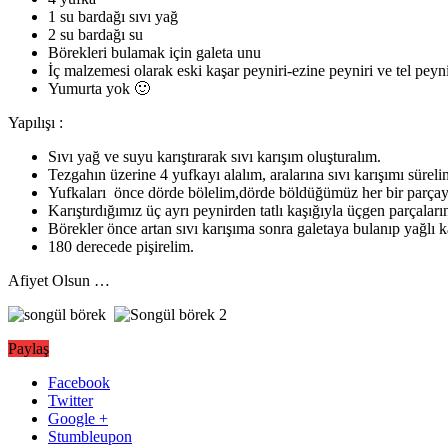
1 su bardağı sıvı yağ
2 su bardağı su
Börekleri bulamak için galeta unu
İç malzemesi olarak eski kaşar peyniri-ezine peyniri ve tel peyni
Yumurta yok 🙂
Yapılışı :
Sıvı yağ ve suyu karıştırarak sıvı karışım oluşturalım.
Tezgahın üzerine 4 yufkayı alalım, aralarına sıvı karışımı süreli
Yufkaları önce dörde bölelim,dörde böldüğümüz her bir parçay
Karıştırdığımız üç ayrı peynirden tatlı kaşığıyla üçgen parçalar
Börekler önce artan sıvı karışıma sonra galetaya bulanıp yağlı kağ
180 derecede pişirelim.
Afiyet Olsun …
Paylaş
Facebook
Twitter
Google +
Stumbleupon