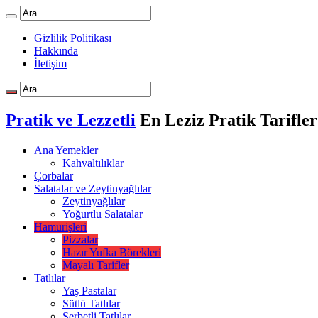
Gizlilik Politikası
Hakkında
İletişim
Pratik ve Lezzetli
En Leziz Pratik Tarifler
Ana Yemekler
Kahvaltılıklar
Çorbalar
Salatalar ve Zeytinyağlılar
Zeytinyağlılar
Yoğurtlu Salatalar
Hamurişleri
Pizzalar
Hazır Yufka Börekleri
Mayalı Tarifler
Tatlılar
Yaş Pastalar
Sütlü Tatlılar
Şerbetli Tatlılar