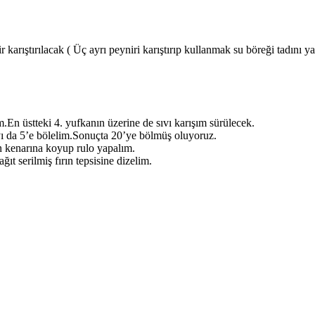
r karıştırılacak ( Üç ayrı peyniri karıştırıp kullanmak su böreği tadını y
m.En üstteki 4. yufkanın üzerine de sıvı karışım sürülecek.
ı da 5’e bölelim.Sonuçta 20’ye bölmüş oluyoruz.
ın kenarına koyup rulo yapalım.
ıt serilmiş fırın tepsisine dizelim.