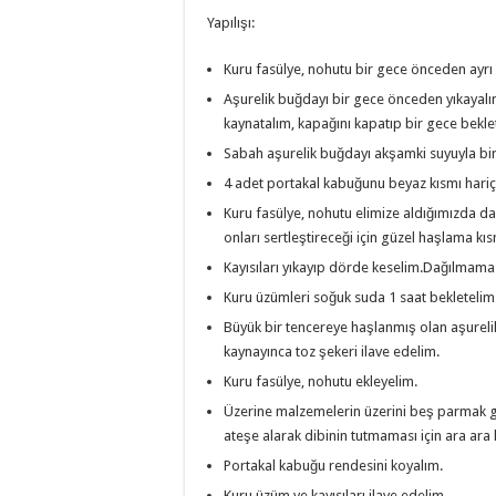
Yapılışı:
Kuru fasülye, nohutu bir gece önceden ayrı 
Aşurelik buğdayı bir gece önceden yıkayalı
kaynatalım, kapağını kapatıp bir gece bekle
Sabah aşurelik buğdayı akşamki suyuyla bir
4 adet portakal kabuğunu beyaz kısmı hariç
Kuru fasülye, nohutu elimize aldığımızda d
onları sertleştireceği için güzel haşlama kı
Kayısıları yıkayıp dörde keselim.Dağılmama
Kuru üzümleri soğuk suda 1 saat bekletelim
Büyük bir tencereye haşlanmış olan aşurelik
kaynayınca toz şekeri ilave edelim.
Kuru fasülye, nohutu ekleyelim.
Üzerine malzemelerin üzerini beş parmak geç
ateşe alarak dibinin tutmaması için ara ara 
Portakal kabuğu rendesini koyalım.
Kuru üzüm ve kayısıları ilave edelim.