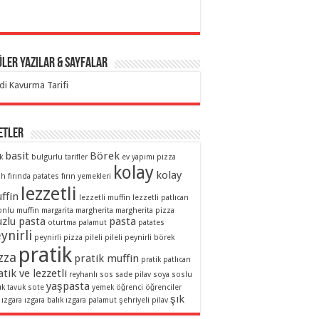
ler Yazılar & Sayfalar
di Kavurma Tarifi
etler
basit
Börek
k
bulgurlu tarifler
ev yapımı pizza
kolay
kolay
ah
fırında patates
fırın yemekleri
lezzetli
ffin
lezzetli muffin
lezzetli patlıcan
onlu muffin
margarita
margherita
margherita pizza
zlu pasta
pasta
oturtma
palamut
patates
ynirli
peynirli pizza
pileli
pileli peynirli börek
pratik
zza
pratik muffin
pratik patlıcan
tik ve lezzetli
reyhanlı sos
sade pilav
soya soslu
yaşpasta
uk
tavuk sote
yemek
öğrenci
öğrenciler
şık
ızgara
ızgara balık
ızgara palamut
şehriyeli pilav