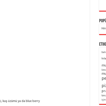
Popü
Hin
Etik
balı
fell
mu
lim
mu
pe
pi
pra
tav
için
e içi, kuş üzümü ya da blue berry