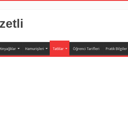
zetli
tinyağlılar
Hamurişleri
Tatlılar
Öğrenci Tarifleri
Pratik Bilgiler