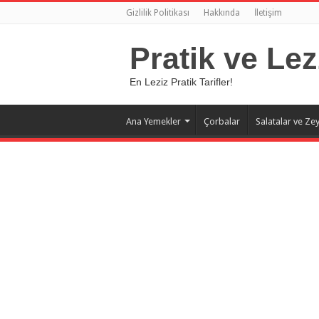
Gizlilik Politikası
Hakkında
İletişim
Pratik ve Lez
En Leziz Pratik Tarifler!
Ana Yemekler
Çorbalar
Salatalar ve Zey