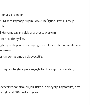
kaplarda ıslatalım.
m, iki kere kaynatıp suyunu dökelim.Üçüncü kez su koyup
telim.
likte yumuşayana dek orta ateşte pişirelim.
 ince rendeleyelim.
ağılmayacak şekilde ayrı ayrı güzelce haşlayalım.Aşurede şeker
smı önemli.
sı için son aşamada ekleyeceğiz.
.
 buğdayı haşladığımız suyuyla birlikte alıp ocağı açalım,
ecek kadar sıcak su, bir fiske tuz ekleyelip kaynatalım, orta
karıştırarak 30 dakika pişirelim.