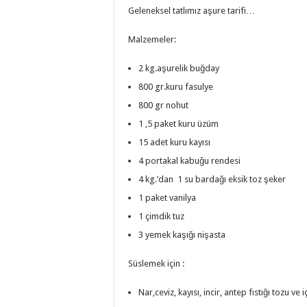
Geleneksel tatlımız aşure tarifi…
Malzemeler:
2 kg.aşurelik buğday
800 gr.kuru fasulye
800 gr nohut
1 ,5 paket kuru üzüm
15 adet kuru kayısı
4 portakal kabuğu rendesi
4 kg.’dan 1 su bardağı eksik toz şeker
1 paket vanilya
1 çimdik tuz
3 yemek kaşığı nişasta
Süslemek için :
Nar,ceviz, kayısı, incir, antep fıstığı tozu v