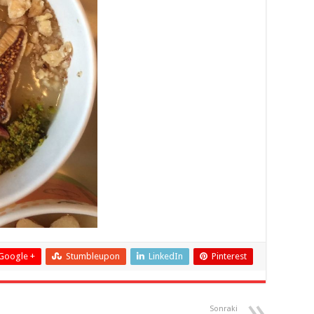
Google +
Stumbleupon
LinkedIn
Pinterest
Sonraki