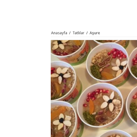
Anasayfa
/
Tatlılar
/
Aşure