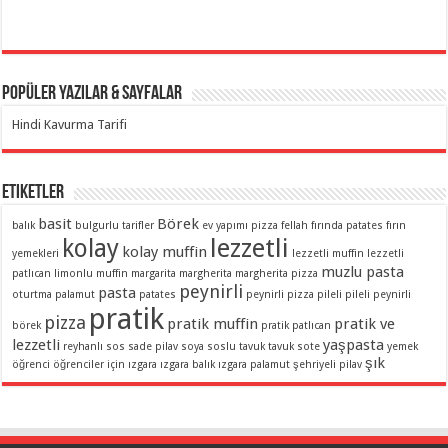
Popüler Yazılar & Sayfalar
Hindi Kavurma Tarifi
Etiketler
basit
Börek
balık
bulgurlu tarifler
ev yapımı pizza
fellah
fırında patates
fırın
lezzetli
kolay
kolay muffin
yemekleri
lezzetli muffin
lezzetli
muzlu pasta
patlıcan
limonlu muffin
margarita
margherita
margherita pizza
peynirli
pasta
oturtma
palamut
patates
peynirli pizza
pileli
pileli peynirli
pratik
pizza
pratik muffin
pratik ve
börek
pratik patlıcan
lezzetli
yaşpasta
reyhanlı sos
sade pilav
soya soslu
tavuk
tavuk sote
yemek
şık
öğrenci
öğrenciler için
ızgara
ızgara balık
ızgara palamut
şehriyeli pilav