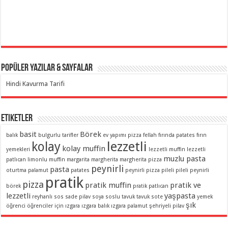
Popüler Yazılar & Sayfalar
Hindi Kavurma Tarifi
Etiketler
basit
Börek
balık
bulgurlu tarifler
ev yapımı pizza
fellah
fırında patates
fırın
lezzetli
kolay
kolay muffin
yemekleri
lezzetli muffin
lezzetli
muzlu pasta
patlıcan
limonlu muffin
margarita
margherita
margherita pizza
peynirli
pasta
oturtma
palamut
patates
peynirli pizza
pileli
pileli peynirli
pratik
pizza
pratik muffin
pratik ve
börek
pratik patlıcan
lezzetli
yaşpasta
reyhanlı sos
sade pilav
soya soslu
tavuk
tavuk sote
yemek
şık
öğrenci
öğrenciler için
ızgara
ızgara balık
ızgara palamut
şehriyeli pilav