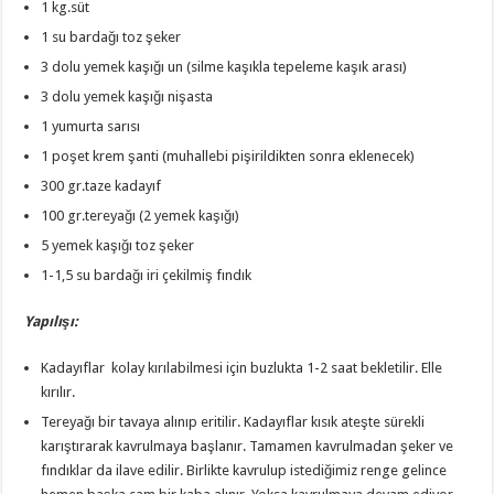
1 kg.süt
1 su bardağı toz şeker
3 dolu yemek kaşığı un (silme kaşıkla tepeleme kaşık arası)
3 dolu yemek kaşığı nişasta
1 yumurta sarısı
1 poşet krem şanti (muhallebi pişirildikten sonra eklenecek)
300 gr.taze kadayıf
100 gr.tereyağı (2 yemek kaşığı)
5 yemek kaşığı toz şeker
1-1,5 su bardağı iri çekilmiş fındık
Yapılışı:
Kadayıflar kolay kırılabilmesi için buzlukta 1-2 saat bekletilir. Elle
kırılır.
Tereyağı bir tavaya alınıp eritilir. Kadayıflar kısık ateşte sürekli
karıştırarak kavrulmaya başlanır. Tamamen kavrulmadan şeker ve
fındıklar da ilave edilir. Birlikte kavrulup istediğimiz renge gelince