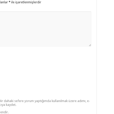
lanlar
*
ile işaretlenmişlerdir
Bir dahaki sefere yorum yaptığımda kullanılmak üzere adımı, e-
cıya kaydet.
lendir.