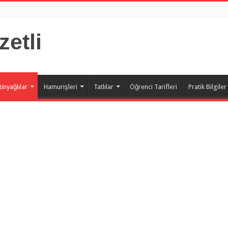
zetli
tinyağlılar
Hamurişleri
Tatlılar
Öğrenci Tarifleri
Pratik Bilgiler