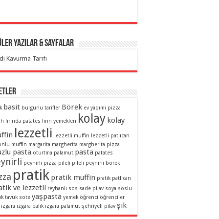
ler Yazılar & Sayfalar
di Kavurma Tarifi
etler
basit
Börek
k
bulgurlu tarifler
ev yapımı pizza
kolay
kolay
ah
fırında patates
fırın yemekleri
lezzetli
ffin
lezzetli muffin
lezzetli patlıcan
onlu muffin
margarita
margherita
margherita pizza
zlu pasta
pasta
oturtma
palamut
patates
ynirli
peynirli pizza
pileli
pileli peynirli börek
pratik
zza
pratik muffin
pratik patlıcan
tik ve lezzetli
reyhanlı sos
sade pilav
soya soslu
yaşpasta
uk
tavuk sote
yemek
öğrenci
öğrenciler
şık
ızgara
ızgara balık
ızgara palamut
şehriyeli pilav