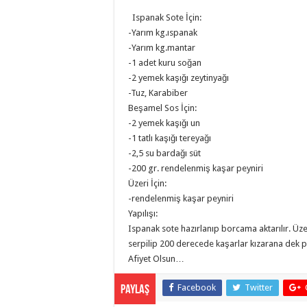
Ispanak Sote İçin:
-Yarım kg.ıspanak
-Yarım kg.mantar
-1 adet kuru soğan
-2 yemek kaşığı zeytinyağı
-Tuz, Karabiber
Beşamel Sos İçin:
-2 yemek kaşığı un
-1 tatlı kaşığı tereyağı
-2,5 su bardağı süt
-200 gr. rendelenmiş kaşar peyniri
Üzeri İçin:
-rendelenmiş kaşar peyniri
Yapılışı:
Ispanak sote hazırlanıp borcama aktarılır. Üze
serpilip 200 derecede kaşarlar kızarana dek piş
Afiyet Olsun…
Facebook
Twitter
Paylaş