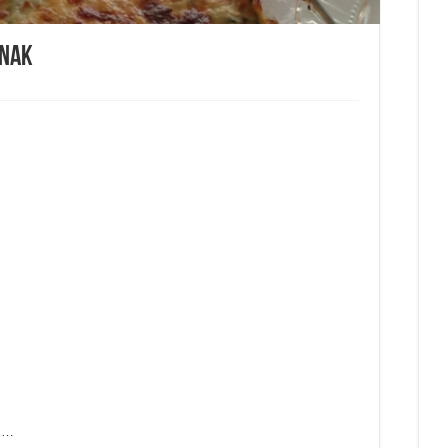
anak
t …