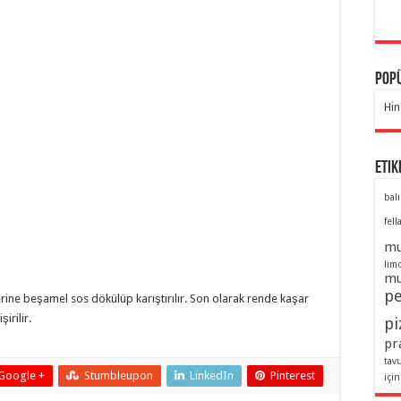
Popü
Hin
Etik
balı
fell
mu
lim
mu
pe
rine beşamel sos dökülüp karıştırılır. Son olarak rende kaşar
irilir.
pi
pra
tav
Google +
Stumbleupon
LinkedIn
Pinterest
için