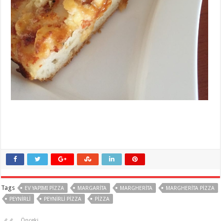
Tags
EV YAPIMI PIZZA
MARGARITA
MARGHERITA
MARGHERITA PIZZA
PEYNIRLI
PEYNIRLI PIZZA
PIZZA
Önceki