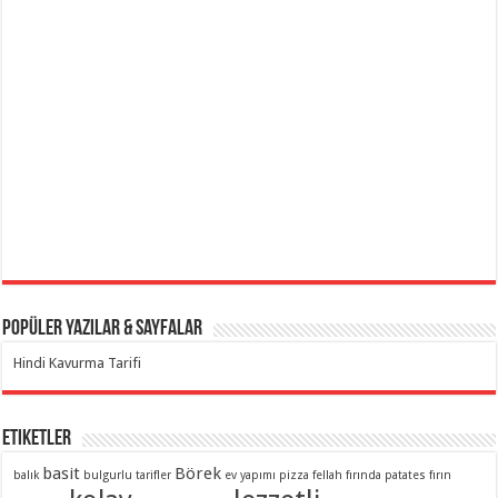
Popüler Yazılar & Sayfalar
Hindi Kavurma Tarifi
Etiketler
basit
Börek
balık
bulgurlu tarifler
ev yapımı pizza
fellah
fırında patates
fırın