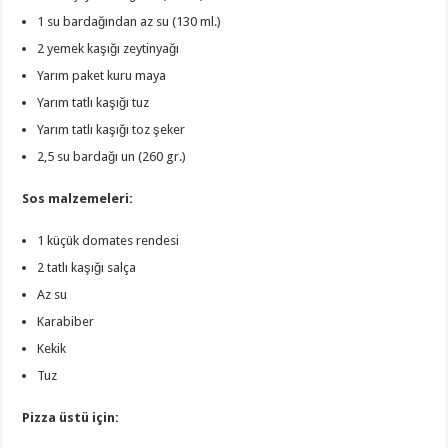
1 su bardağından az su (130 ml.)
2 yemek kaşığı zeytinyağı
Yarım paket kuru maya
Yarım tatlı kaşığı tuz
Yarım tatlı kaşığı toz şeker
2,5 su bardağı un (260 gr.)
Sos malzemeleri:
1 küçük domates rendesi
2 tatlı kaşığı salça
Az su
Karabiber
Kekik
Tuz
Pizza üstü için: