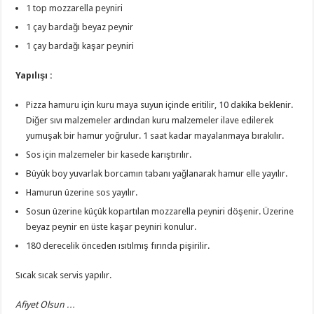
1 top mozzarella peyniri
1 çay bardağı beyaz peynir
1 çay bardağı kaşar peyniri
Yapılışı :
Pizza hamuru için kuru maya suyun içinde eritilir, 10 dakika beklenir.
Diğer sıvı malzemeler ardından kuru malzemeler ilave edilerek
yumuşak bir hamur yoğrulur. 1 saat kadar mayalanmaya bırakılır.
Sos için malzemeler bir kasede karıştırılır.
Büyük boy yuvarlak borcamın tabanı yağlanarak hamur elle yayılır.
Hamurun üzerine sos yayılır.
Sosun üzerine küçük kopartılan mozzarella peyniri döşenir. Üzerine
beyaz peynir en üste kaşar peyniri konulur.
180 derecelik önceden ısıtılmış fırında pişirilir.
Sıcak sıcak servis yapılır.
Afiyet Olsun …