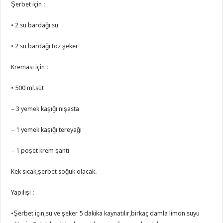
Şerbet için :
• 2 su bardağı su
• 2 su bardağı toz şeker
Kreması için :
• 500 ml.süt
– 3 yemek kaşığı nişasta
– 1 yemek kaşığı tereyağı
– 1 poşet krem şanti
Kek sıcak,şerbet soğuk olacak.
Yapılışı :
•Şerbet için,su ve şeker 5 dakika kaynatılır,birkaç damla limon suyu