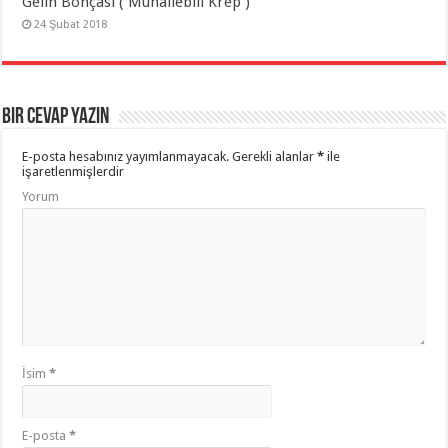
Gelin Bohçası ( Muhallebili Krep )
24 Şubat 2018
Bir cevap yazın
E-posta hesabınız yayımlanmayacak.
Gerekli alanlar
*
ile
işaretlenmişlerdir
Yorum
İsim
*
E-posta
*