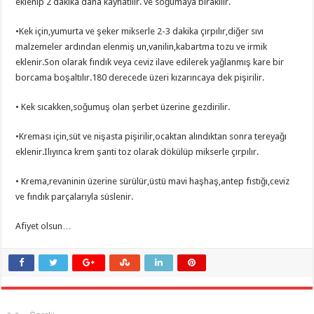
eklenip 2 dakika daha kaynatılır. ve soğumaya bırakılır.
•Kek için,yumurta ve şeker mikserle 2-3 dakika çırpılır,diğer sıvı
malzemeler ardından elenmiş un,vanilin,kabartma tozu ve irmik
eklenir.Son olarak fındık veya ceviz ilave edilerek yağlanmış kare bir
borcama boşaltılır.180 derecede üzeri kızarıncaya dek pişirilir.
• Kek sıcakken,soğumuş olan şerbet üzerine gezdirilir.
•Kreması için,süt ve nişasta pişirilir,ocaktan alındıktan sonra tereyağı
eklenir.Ilıyınca krem şanti toz olarak dökülüp mikserle çırpılır.
• Krema,revaninin üzerine sürülür,üstü mavi haşhaş,antep fıstığı,ceviz
ve fındık parçalarıyla süslenir.
Afiyet olsun…