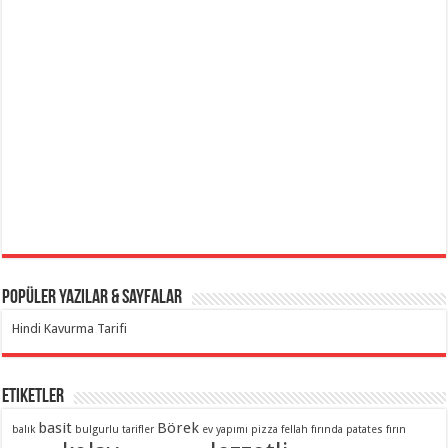
Popüler Yazılar & Sayfalar
Hindi Kavurma Tarifi
Etiketler
basit
Börek
balık
bulgurlu tarifler
ev yapımı pizza
fellah
fırında patates
fırın