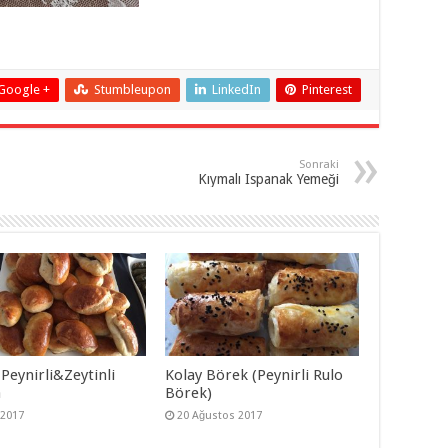
Google +
Stumbleupon
LinkedIn
Pinterest
Sonraki
Kıymalı Ispanak Yemeği
Peynirli&Zeytinli
Kolay Börek (Peynirli Rulo
a
Börek)
 2017
20 Ağustos 2017