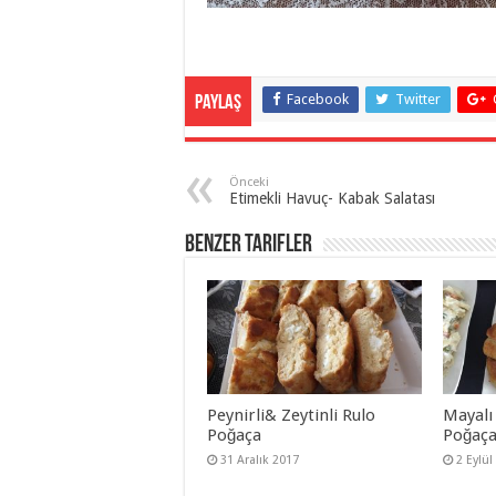
Facebook
Twitter
Paylaş
Önceki
Etimekli Havuç- Kabak Salatası
Benzer Tarifler
Peynirli& Zeytinli Rulo
Mayalı 
Poğaça
Poğaç
31 Aralık 2017
2 Eylül