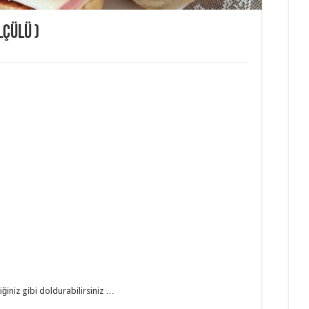
lçülü )
iğiniz gibi doldurabilirsiniz …