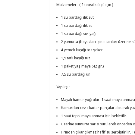
Malzemeler : ( 2 tepsilik ölçü için )
1 su bardağı ılık süt
1 su bardağı ılık su
1 su bardağı sıvı yağ
2 yumurta (beyazları içine sarıları üzerine s
4 yemek kaşığı toz şeker
1,5 tatlı kaşığı tuz
1 paket yaş maya (42 gr.)
7,5 su bardağı un
Yapılışı :
Mayalı hamur yoğrulur. 1 saat mayalanması iç
Hamurdan ceviz kadar parçalar alınarak yuva
1 saat tepsi mayalanması için bekletilir.
Üzerine yumurta sarısı sürülerek önceden ısı
Fırından çıkar çıkmaz hafif su serpiştirilir. 