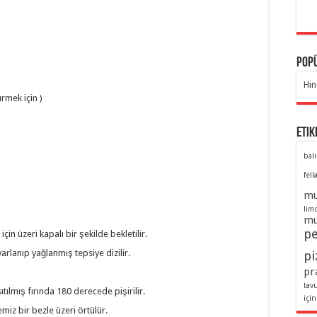
Popü
Hin
ürmek için )
Etik
balı
fell
mu
lim
mu
pe
in üzeri kapalı bir şekilde bekletilir.
rlanıp yağlanmış tepsiye dizilir.
pi
pra
tav
tılmış fırında 180 derecede pişirilir.
için
Temiz bir bezle üzeri örtülür.