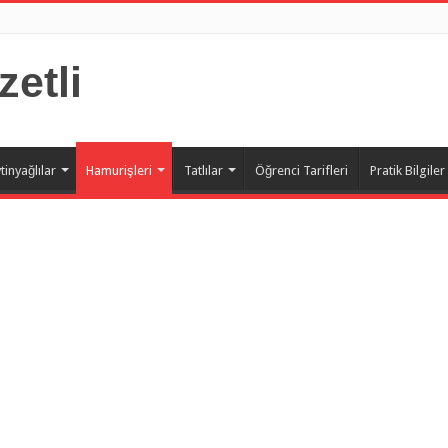
zetli
tinyağlılar
Hamurişleri
Tatlılar
Öğrenci Tarifleri
Pratik Bilgiler