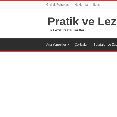
Gizlilik Politikası
Hakkında
İletişim
Pratik ve Lez
En Leziz Pratik Tarifler!
Ana Yemekler
Çorbalar
Salatalar ve Zey