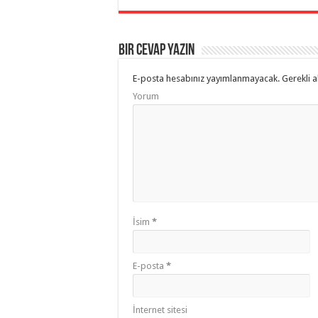
Bir cevap yazın
E-posta hesabınız yayımlanmayacak.
Gerekli a
Yorum
İsim
*
E-posta
*
İnternet sitesi