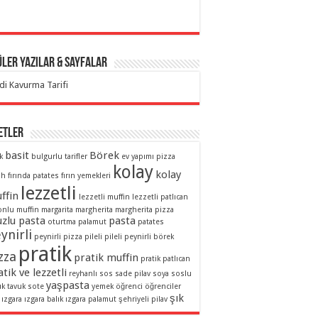
ler Yazılar & Sayfalar
di Kavurma Tarifi
etler
basit
Börek
k
bulgurlu tarifler
ev yapımı pizza
kolay
kolay
ah
fırında patates
fırın yemekleri
lezzetli
ffin
lezzetli muffin
lezzetli patlıcan
onlu muffin
margarita
margherita
margherita pizza
zlu pasta
pasta
oturtma
palamut
patates
ynirli
peynirli pizza
pileli
pileli peynirli börek
pratik
zza
pratik muffin
pratik patlıcan
tik ve lezzetli
reyhanlı sos
sade pilav
soya soslu
yaşpasta
uk
tavuk sote
yemek
öğrenci
öğrenciler
şık
ızgara
ızgara balık
ızgara palamut
şehriyeli pilav