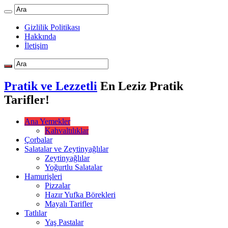
Gizlilik Politikası
Hakkında
İletişim
Pratik ve Lezzetli
En Leziz Pratik
Tarifler!
Ana Yemekler
Kahvaltılıklar
Çorbalar
Salatalar ve Zeytinyağlılar
Zeytinyağlılar
Yoğurtlu Salatalar
Hamurişleri
Pizzalar
Hazır Yufka Börekleri
Mayalı Tarifler
Tatlılar
Yaş Pastalar