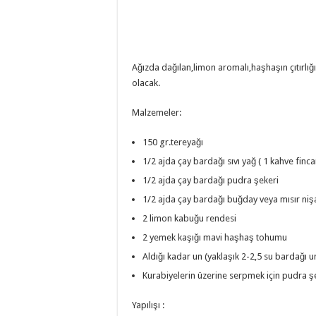
Ağızda dağılan,limon aromalı,haşhaşın çıtırlığ
olacak.
Malzemeler:
150 gr.tereyağı
1/2 ajda çay bardağı sıvı yağ ( 1 kahve finca
1/2 ajda çay bardağı pudra şekeri
1/2 ajda çay bardağı buğday veya mısır niş
2 limon kabuğu rendesi
2 yemek kaşığı mavi haşhaş tohumu
Aldığı kadar un (yaklaşık 2-2,5 su bardağı u
Kurabiyelerin üzerine serpmek için pudra şe
Yapılışı :