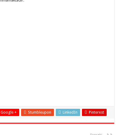
unmamaktadır.
Google +
Stumbleupon
LinkedIn
Pinterest
Sonraki