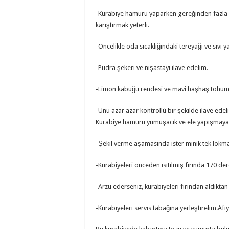
-Kurabiye hamuru yaparken gereğinden fazla 
karıştırmak yeterli.
-Öncelikle oda sıcaklığındaki tereyağı ve sıvı ya
-Pudra şekeri ve nişastayı ilave edelim.
-Limon kabuğu rendesi ve mavi haşhaş tohumla
-Unu azar azar kontrollü bir şekilde ilave ede
Kurabiye hamuru yumuşacık ve ele yapışmayan
-Şekil verme aşamasında ister minik tek lokmal
-Kurabiyeleri önceden ısıtılmış fırında 170 de
-Arzu ederseniz, kurabiyeleri fırından aldıktan
-Kurabiyeleri servis tabağına yerleştirelim.Af