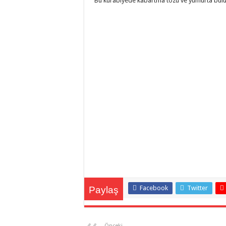
Bu kurabiyede kabartma tozu ve yumurta bul
Facebook
Twitter
Paylaş
Önceki