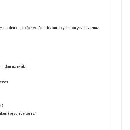
ıyla tadını çok beğeneceğiniz bu kurabiyeler bu yaz favoriniz
nından az eksik )
astası
n )
keri ( arzu ederseniz )