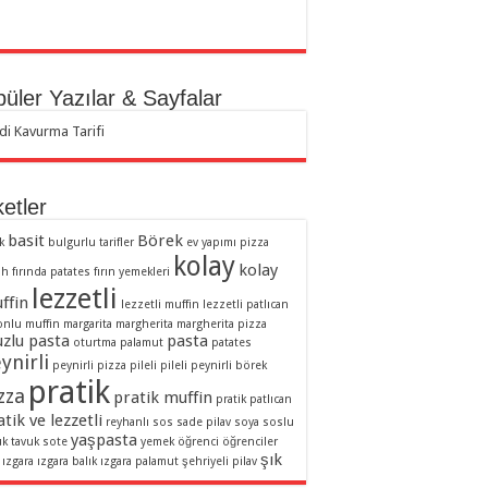
üler Yazılar & Sayfalar
di Kavurma Tarifi
ketler
basit
Börek
k
bulgurlu tarifler
ev yapımı pizza
kolay
kolay
ah
fırında patates
fırın yemekleri
lezzetli
ffin
lezzetli muffin
lezzetli patlıcan
onlu muffin
margarita
margherita
margherita pizza
zlu pasta
pasta
oturtma
palamut
patates
ynirli
peynirli pizza
pileli
pileli peynirli börek
pratik
zza
pratik muffin
pratik patlıcan
tik ve lezzetli
reyhanlı sos
sade pilav
soya soslu
yaşpasta
uk
tavuk sote
yemek
öğrenci
öğrenciler
şık
ızgara
ızgara balık
ızgara palamut
şehriyeli pilav