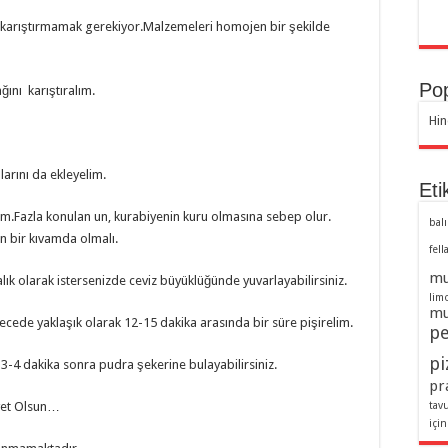
karıştırmamak gerekiyor.Malzemeleri homojen bir şekilde
Pop
ğını karıştıralım.
Hin
rını da ekleyelim.
Eti
lim.Fazla konulan un, kurabiyenin kuru olmasına sebep olur.
balı
 bir kıvamda olmalı.
fell
mu
ık olarak istersenizde ceviz büyüklüğünde yuvarlayabilirsiniz.
lim
mu
recede yaklaşık olarak 12-15 dakika arasında bir süre pişirelim.
pe
pi
 3-4 dakika sonra pudra şekerine bulayabilirsiniz.
pra
iyet Olsun…
tav
için