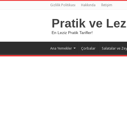
Gizlilik Politikası
Hakkında
İletişim
Pratik ve Lez
En Leziz Pratik Tarifler!
Ana Yemekler
Çorbalar
Salatalar ve Zey