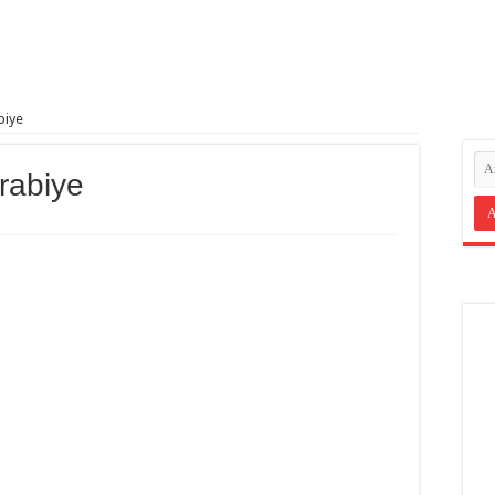
biye
rabiye