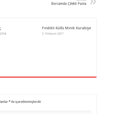
Borcamda Çilekli Pasta
ç
Fındıklı Küllü Minik Kurabiye
 2018
19 Kasım 2017
lanlar
*
ile işaretlenmişlerdir