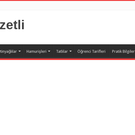
zetli
tinyağlılar
Hamurişleri
Tatlılar
Öğrenci Tarifleri
Pratik Bilgiler