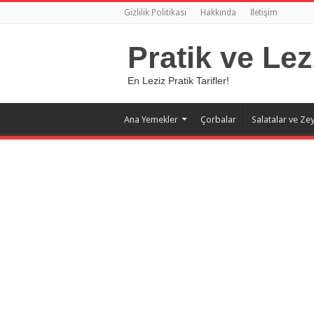
Gizlilik Politikası
Hakkında
İletişim
Pratik ve Lez
En Leziz Pratik Tarifler!
Ana Yemekler
Çorbalar
Salatalar ve Zey