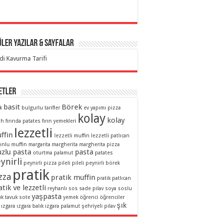
ler Yazılar & Sayfalar
di Kavurma Tarifi
etler
basit
Börek
k
bulgurlu tarifler
ev yapımı pizza
kolay
kolay
ah
fırında patates
fırın yemekleri
lezzetli
ffin
lezzetli muffin
lezzetli patlıcan
onlu muffin
margarita
margherita
margherita pizza
zlu pasta
pasta
oturtma
palamut
patates
ynirli
peynirli pizza
pileli
pileli peynirli börek
pratik
zza
pratik muffin
pratik patlıcan
tik ve lezzetli
reyhanlı sos
sade pilav
soya soslu
yaşpasta
uk
tavuk sote
yemek
öğrenci
öğrenciler
şık
ızgara
ızgara balık
ızgara palamut
şehriyeli pilav