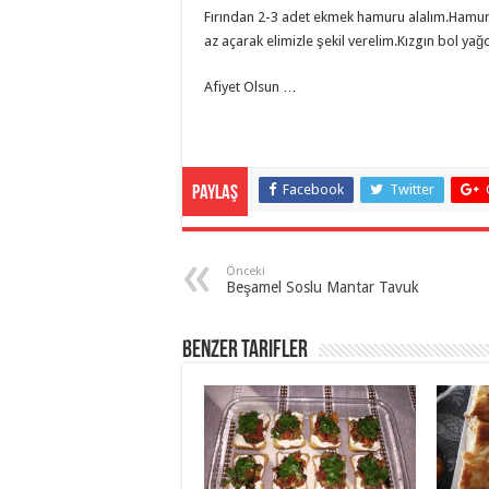
Fırından 2-3 adet ekmek hamuru alalım.Hamuru
az açarak elimizle şekil verelim.Kızgın bol yağ
Afiyet Olsun …
Facebook
Twitter
Paylaş
Önceki
Beşamel Soslu Mantar Tavuk
Benzer Tarifler