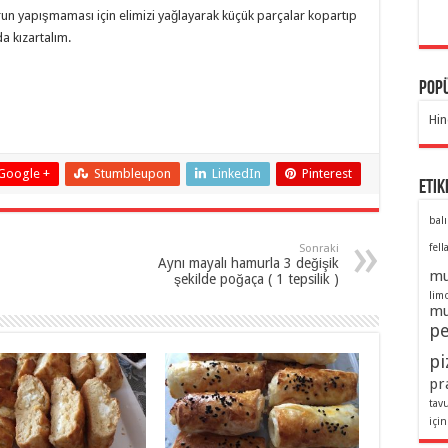
n yapışmaması için elimizi yağlayarak küçük parçalar kopartıp
da kızartalım.
Popü
Hin
Google +
Stumbleupon
LinkedIn
Pinterest
Etik
balı
fell
Sonraki
Aynı mayalı hamurla 3 değişik
mu
şekilde poğaça ( 1 tepsilik )
lim
mu
pe
pi
pra
tav
için