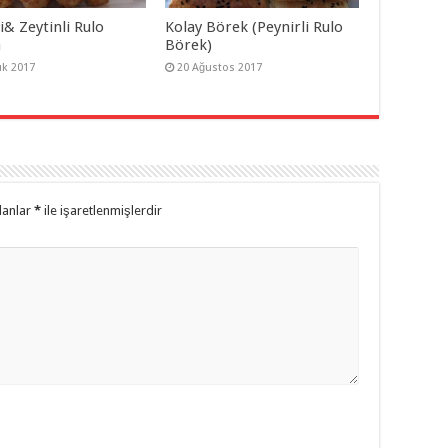
i& Zeytinli Rulo
Kolay Börek (Peynirli Rulo
a
Börek)
ık 2017
20 Ağustos 2017
lanlar
*
ile işaretlenmişlerdir