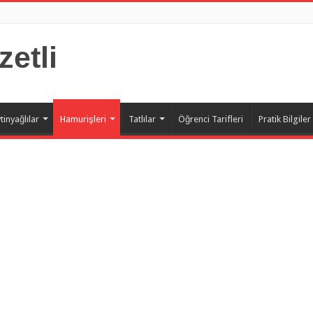
zetli
tinyağlılar
Hamurişleri
Tatlılar
Öğrenci Tarifleri
Pratik Bilgiler