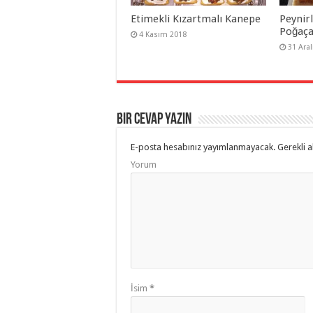
Etimekli Kızartmalı Kanepe
Peynirl
Poğaç
4 Kasım 2018
31 Aral
Bir cevap yazın
E-posta hesabınız yayımlanmayacak.
Gerekli a
Yorum
İsim
*