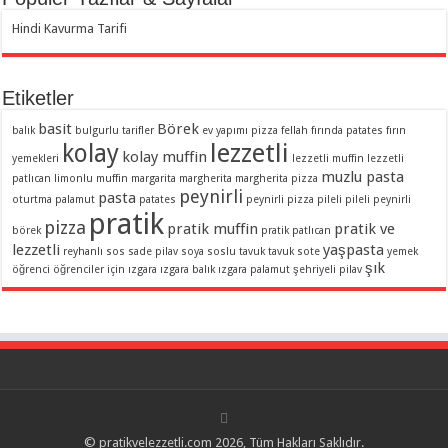
Hindi Kavurma Tarifi
Etiketler
basit
Börek
balık
bulgurlu tarifler
ev yapımı pizza
fellah
fırında patates
fırın
lezzetli
kolay
kolay muffin
yemekleri
lezzetli muffin
lezzetli
muzlu pasta
patlıcan
limonlu muffin
margarita
margherita
margherita pizza
peynirli
pasta
oturtma
palamut
patates
peynirli pizza
pileli
pileli peynirli
pratik
pizza
pratik muffin
pratik ve
börek
pratik patlıcan
lezzetli
yaşpasta
reyhanlı sos
sade pilav
soya soslu
tavuk
tavuk sote
yemek
şık
öğrenci
öğrenciler için
ızgara
ızgara balık
ızgara palamut
şehriyeli pilav
© pratikvelezzetli.com 2026, Tüm Hakları Saklıdır.