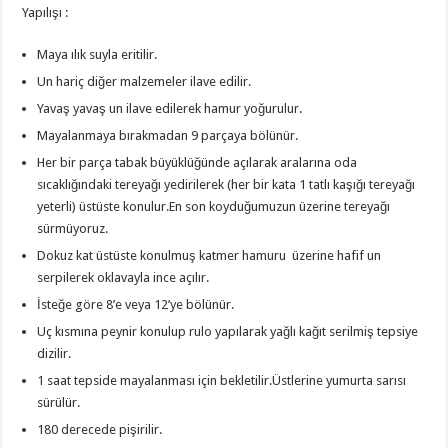
Yapılışı :
Maya ılık suyla eritilir.
Un hariç diğer malzemeler ilave edilir.
Yavaş yavaş un ilave edilerek hamur yoğurulur.
Mayalanmaya bırakmadan 9 parçaya bölünür.
Her bir parça tabak büyüklüğünde açılarak aralarına oda
sıcaklığındaki tereyağı yedirilerek (her bir kata 1 tatlı kaşığı tereyağı
yeterli) üstüste konulur.En son koyduğumuzun üzerine tereyağı
sürmüyoruz.
Dokuz kat üstüste konulmuş katmer hamuru üzerine hafif un
serpilerek oklavayla ince açılır.
İsteğe göre 8’e veya 12’ye bölünür.
Uç kısmına peynir konulup rulo yapılarak yağlı kağıt serilmiş tepsiye
dizilir.
1 saat tepside mayalanması için bekletilir.Üstlerine yumurta sarısı
sürülür.
180 derecede pişirilir.