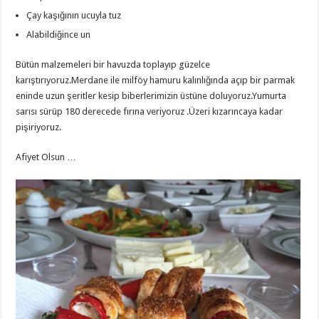
Çay kaşığının ucuyla tuz
Alabildiğince un
Bütün malzemeleri bir havuzda toplayıp güzelce
karıştırıyoruz.Merdane ile milföy hamuru kalınlığında açıp bir parmak
eninde uzun şeritler kesip biberlerimizin üstüne doluyoruz.Yumurta
sarısı sürüp 180 derecede fırına veriyoruz .Üzeri kızarıncaya kadar
pişiriyoruz.
Afiyet Olsun …