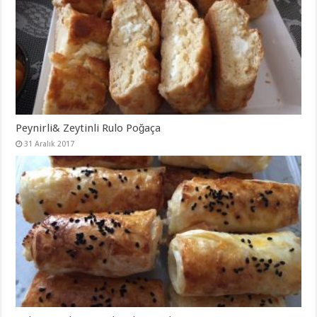
Peynirli& Zeytinli Rulo Poğaça
31 Aralık 2017