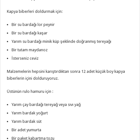
Kapya biberleri doldurmak için:
Bir su bardağı lor peynir
Bir su bardağı kaşar
Yarım su bardağı minik küp şeklinde doğranmış tereyağı
Bir tutam maydanoz
İsterseniz ceviz
Malzemelerin hepsini karıştırdıktan sonra 12 adet küçük boy kapya
biberlerin içini dolduruyoruz.
Üstünün rulo hamuru için :
Yarım çay bardağı tereyağ veya sıvı yağ
Yarım bardak yoğurt
Yarım bardak süt
Bir adet yumurta
Bir paket kabartma tozu