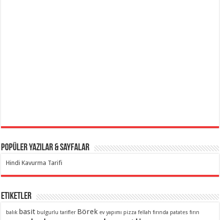
Popüler Yazılar & Sayfalar
Hindi Kavurma Tarifi
Etiketler
basit
Börek
balık
bulgurlu tarifler
ev yapımı pizza
fellah
fırında patates
fırın