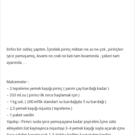
Enfes bir sütlaç yaptım. İçindeki pirinç miktarı ne az ne çok , pirinçleri
iyice yumuşamış, kıvamı ne cıvık ne katı tam kıvamında , şekeri tam
ayarında …
Malzemeler :
– 2 tepeleme yemek kaşığı pirinç ( yarım çay bardağı kadar )
– 333 ml.su ( pirinci ilk önce haşlamak için )
– 1 kg.süt. ( 200 ml’lik standart su bardağıyla 5 su bardağı )
– 2,5 yemek kaşığı nişasta ( tepeleme )
– 1 paket vanilin
Yapılışı : Pirinci suda iyice yumuşayana kadar pişirelim.İçine sütü
ekleyelim.Süt kaynayınca nişastayı 3-4 yemek kaşığı suyla açarak içine
ilave edelim karıştırarak.2-3 dakika birlikte kaynatalım.Vanilini