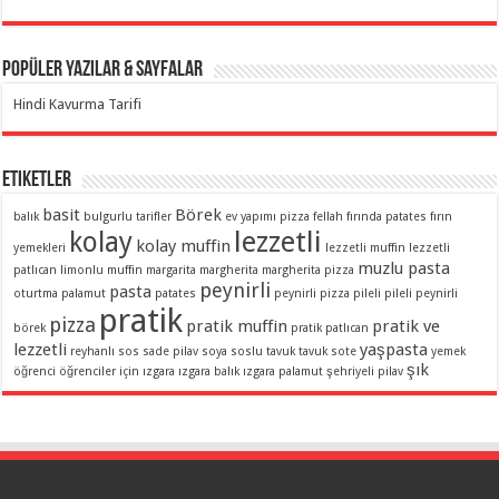
Popüler Yazılar & Sayfalar
Hindi Kavurma Tarifi
Etiketler
basit
Börek
balık
bulgurlu tarifler
ev yapımı pizza
fellah
fırında patates
fırın
lezzetli
kolay
kolay muffin
yemekleri
lezzetli muffin
lezzetli
muzlu pasta
patlıcan
limonlu muffin
margarita
margherita
margherita pizza
peynirli
pasta
oturtma
palamut
patates
peynirli pizza
pileli
pileli peynirli
pratik
pizza
pratik muffin
pratik ve
börek
pratik patlıcan
lezzetli
yaşpasta
reyhanlı sos
sade pilav
soya soslu
tavuk
tavuk sote
yemek
şık
öğrenci
öğrenciler için
ızgara
ızgara balık
ızgara palamut
şehriyeli pilav