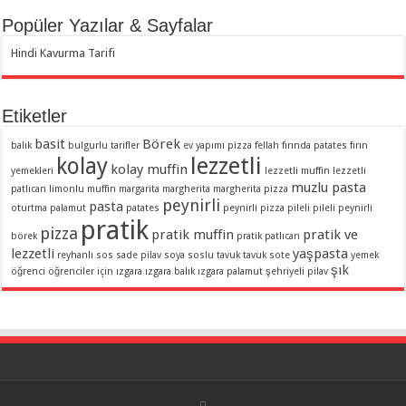
Popüler Yazılar & Sayfalar
Hindi Kavurma Tarifi
Etiketler
basit
Börek
balık
bulgurlu tarifler
ev yapımı pizza
fellah
fırında patates
fırın
lezzetli
kolay
kolay muffin
yemekleri
lezzetli muffin
lezzetli
muzlu pasta
patlıcan
limonlu muffin
margarita
margherita
margherita pizza
peynirli
pasta
oturtma
palamut
patates
peynirli pizza
pileli
pileli peynirli
pratik
pizza
pratik muffin
pratik ve
börek
pratik patlıcan
lezzetli
yaşpasta
reyhanlı sos
sade pilav
soya soslu
tavuk
tavuk sote
yemek
şık
öğrenci
öğrenciler için
ızgara
ızgara balık
ızgara palamut
şehriyeli pilav