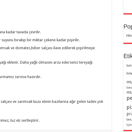
Pop
a kadar tavada çevrilir.
Hin
r suyunu bırakıp bir miktar çekene kadar pişirilir.
sak ve domates,biber salçası ilave edilerek pişirilmeye
Eti
yağı eklenir. Daha yağlı olmasını arzu ederseniz tereyağı
balı
fell
rmamız servise hazırdır.
mu
lim
mu
pe
r salçası ve sarımsak kuzu etinin bazılarına ağır gelen tadını yok
pi
pra
tav
ez, tuz eti sertleştirir.
için