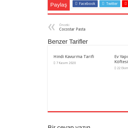
Facebook
Twitter
Paylaş
Önceki
Cocostar Pasta
Benzer Tarifler
Hindi Kavurma Tarifi
Ev Yap
Köftesi
7 Kasım 2020
22 Eki
Bir cevap yazın