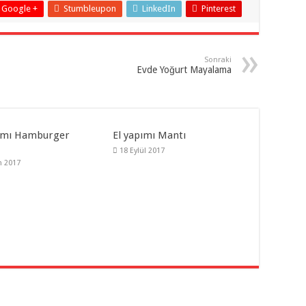
Google +
Stumbleupon
LinkedIn
Pinterest
Sonraki
Evde Yoğurt Mayalama
ımı Hamburger
El yapımı Mantı
18 Eylül 2017
m 2017