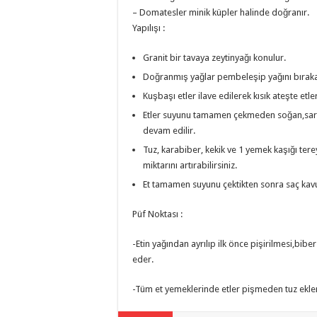
– Domatesler minik küpler halinde doğranır.
Yapılışı :
Granit bir tavaya zeytinyağı konulur.
Doğranmış yağlar pembeleşip yağını bırakan
Kuşbaşı etler ilave edilerek kısık ateşte etle
Etler suyunu tamamen çekmeden soğan,sarım
devam edilir.
Tuz, karabiber, kekik ve 1 yemek kaşığı tere
miktarını artırabilirsiniz.
Et tamamen suyunu çektikten sonra saç kavu
Püf Noktası :
-Etin yağından ayrılıp ilk önce pişirilmesi,bibe
eder.
-Tüm et yemeklerinde etler pişmeden tuz eklenm