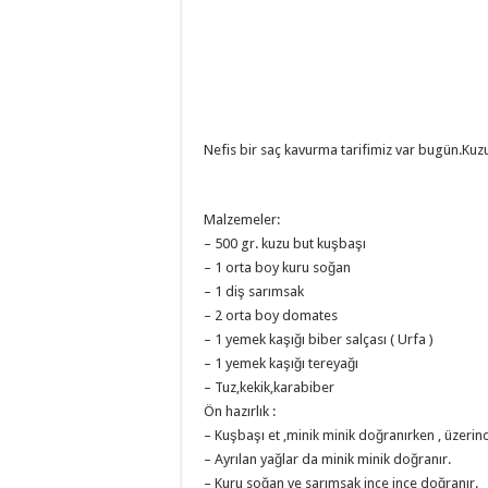
Nefis bir saç kavurma tarifimiz var bugün.Kuzu
Malzemeler:
– 500 gr. kuzu but kuşbaşı
– 1 orta boy kuru soğan
– 1 diş sarımsak
– 2 orta boy domates
– 1 yemek kaşığı biber salçası ( Urfa )
– 1 yemek kaşığı tereyağı
– Tuz,kekik,karabiber
Ön hazırlık :
– Kuşbaşı et ,minik minik doğranırken , üzerinde
– Ayrılan yağlar da minik minik doğranır.
– Kuru soğan ve sarımsak ince ince doğranır.