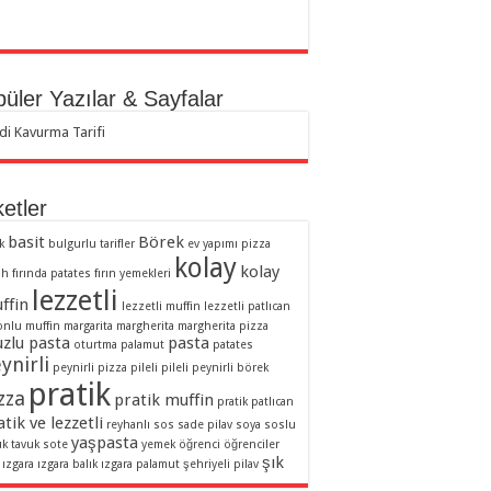
üler Yazılar & Sayfalar
di Kavurma Tarifi
ketler
basit
Börek
k
bulgurlu tarifler
ev yapımı pizza
kolay
kolay
ah
fırında patates
fırın yemekleri
lezzetli
ffin
lezzetli muffin
lezzetli patlıcan
onlu muffin
margarita
margherita
margherita pizza
zlu pasta
pasta
oturtma
palamut
patates
ynirli
peynirli pizza
pileli
pileli peynirli börek
pratik
zza
pratik muffin
pratik patlıcan
tik ve lezzetli
reyhanlı sos
sade pilav
soya soslu
yaşpasta
uk
tavuk sote
yemek
öğrenci
öğrenciler
şık
ızgara
ızgara balık
ızgara palamut
şehriyeli pilav