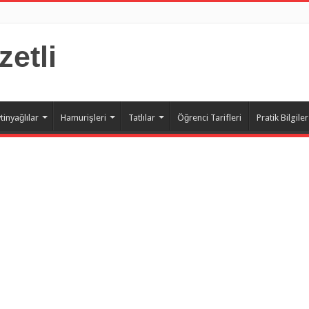
zetli
tinyağlılar
Hamurişleri
Tatlılar
Öğrenci Tarifleri
Pratik Bilgiler