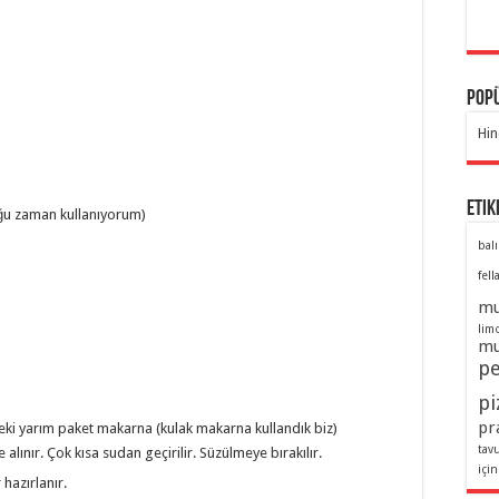
Popü
Hin
Etik
uğu zaman kullanıyorum)
balı
fell
mu
lim
mu
pe
pi
pra
eki yarım paket makarna (kulak makarna kullandık biz)
tav
 alınır. Çok kısa sudan geçirilir. Süzülmeye bırakılır.
için
azırlanır.