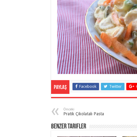
Facebook
Twitter
Paylaş
Önceki
Pratik Çikolatalı Pasta
Benzer Tarifler