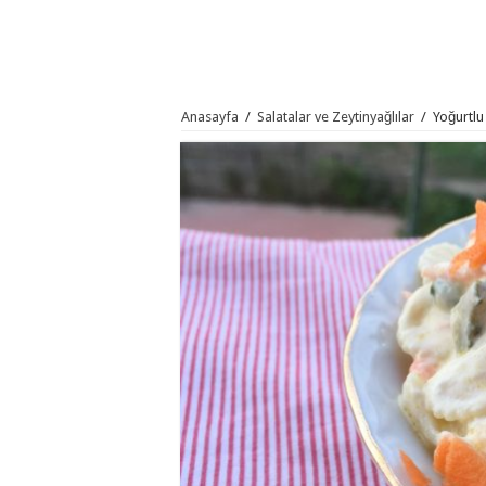
Anasayfa
/
Salatalar ve Zeytinyağlılar
/
Yoğurtlu