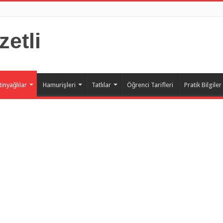
zetli
tinyağlılar
Hamurişleri
Tatlılar
Öğrenci Tarifleri
Pratik Bilgiler