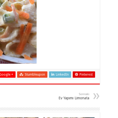
Google +
Stumbleupon
LinkedIn
Pinterest
Sonraki
Ev Yapımı Limonata