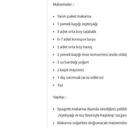
Malzemeler :
Yarım paket makarna
1 yemek kaşığı zeytinyağı
3 adet orta boy salatalık
6-7 adet kornişon turşu
2 adet orta boy havuç
2 yemek kaşığı mısır konservesi (evde old
3 su bardağı yoğurt
2 kaşık mayonez
1 diş sarımsak (arzu edilirse)
Tuz
Yapılışı :
Spagetti makarna dışında istediğiniz şekild
zeytinyağı ve tuz ilavesiyle haşlanıp süzgece
Makarna soğurken doğranacak malzemeler h