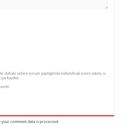
Bir dahaki sefere yorum yaptığımda kullanılmak üzere adımı, e-
cıya kaydet.
lendir.
 your comment data is processed
.