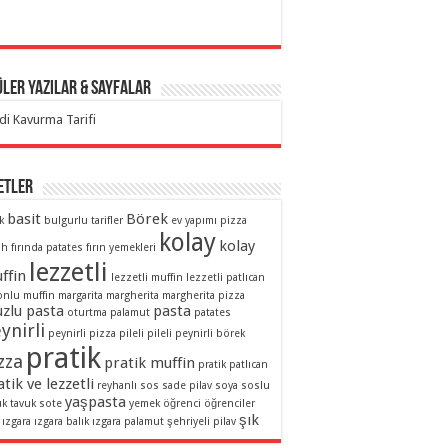
ler Yazılar & Sayfalar
di Kavurma Tarifi
etler
basit
Börek
k
bulgurlu tarifler
ev yapımı pizza
kolay
kolay
ah
fırında patates
fırın yemekleri
lezzetli
ffin
lezzetli muffin
lezzetli patlıcan
onlu muffin
margarita
margherita
margherita pizza
zlu pasta
pasta
oturtma
palamut
patates
ynirli
peynirli pizza
pileli
pileli peynirli börek
pratik
zza
pratik muffin
pratik patlıcan
tik ve lezzetli
reyhanlı sos
sade pilav
soya soslu
yaşpasta
uk
tavuk sote
yemek
öğrenci
öğrenciler
şık
ızgara
ızgara balık
ızgara palamut
şehriyeli pilav