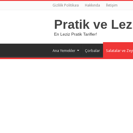
Gizlilik Politikası
Hakkında
İletişim
Pratik ve Lez
En Leziz Pratik Tarifler!
Ana Yemekler
Çorbalar
Salatalar ve Zey