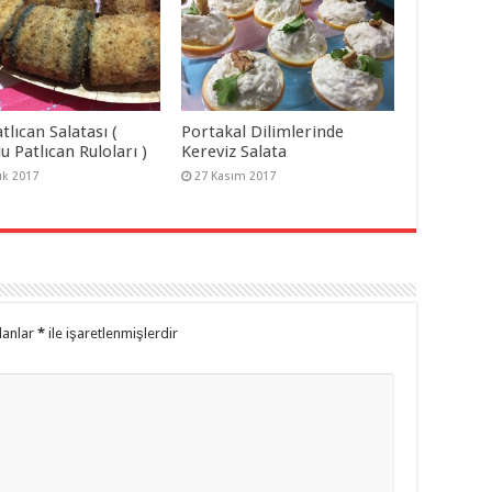
tlıcan Salatası (
Portakal Dilimlerinde
u Patlıcan Ruloları )
Kereviz Salata
ık 2017
27 Kasım 2017
lanlar
*
ile işaretlenmişlerdir