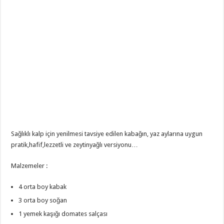
Sağlıklı kalp için yenilmesi tavsiye edilen kabağın, yaz aylarına uygun
pratik,hafif,lezzetli ve zeytinyağlı versiyonu…
Malzemeler :
4 orta boy kabak
3 orta boy soğan
1 yemek kaşığı domates salçası