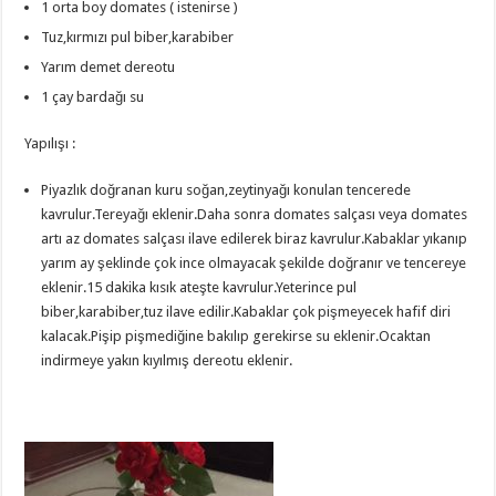
1 orta boy domates ( istenirse )
Tuz,kırmızı pul biber,karabiber
Yarım demet dereotu
1 çay bardağı su
Yapılışı :
Piyazlık doğranan kuru soğan,zeytinyağı konulan tencerede
kavrulur.Tereyağı eklenir.Daha sonra domates salçası veya domates
artı az domates salçası ilave edilerek biraz kavrulur.Kabaklar yıkanıp
yarım ay şeklinde çok ince olmayacak şekilde doğranır ve tencereye
eklenir.15 dakika kısık ateşte kavrulur.Yeterince pul
biber,karabiber,tuz ilave edilir.Kabaklar çok pişmeyecek hafif diri
kalacak.Pişip pişmediğine bakılıp gerekirse su eklenir.Ocaktan
indirmeye yakın kıyılmış dereotu eklenir.