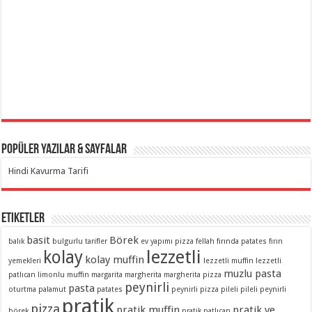
Popüler Yazılar & Sayfalar
Hindi Kavurma Tarifi
Etiketler
basit
Börek
balık
bulgurlu tarifler
ev yapımı pizza
fellah
fırında patates
fırın
lezzetli
kolay
kolay muffin
yemekleri
lezzetli muffin
lezzetli
muzlu pasta
patlıcan
limonlu muffin
margarita
margherita
margherita pizza
peynirli
pasta
oturtma
palamut
patates
peynirli pizza
pileli
pileli peynirli
pratik
pizza
pratik muffin
pratik ve
börek
pratik patlıcan