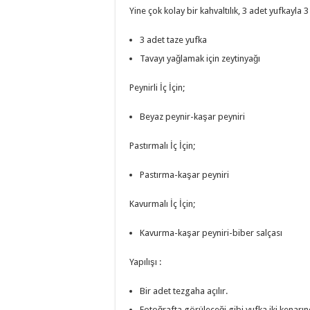
Yine çok kolay bir kahvaltılık, 3 adet yufkayla
3 adet taze yufka
Tavayı yağlamak için zeytinyağı
Peynirli İç İçin;
Beyaz peynir-kaşar peyniri
Pastırmalı İç İçin;
Pastırma-kaşar peyniri
Kavurmalı İç İçin;
Kavurma-kaşar peyniri-biber salçası
Yapılışı :
Bir adet tezgaha açılır.
Fotoğrafta görüleceği gibi yufka iki kenarın