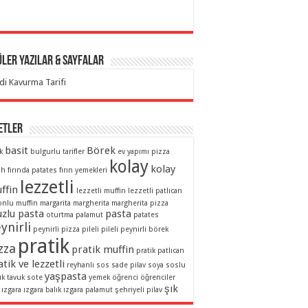
ler Yazılar & Sayfalar
di Kavurma Tarifi
etler
basit
Börek
k
bulgurlu tarifler
ev yapımı pizza
kolay
kolay
ah
fırında patates
fırın yemekleri
lezzetli
ffin
lezzetli muffin
lezzetli patlıcan
onlu muffin
margarita
margherita
margherita pizza
zlu pasta
pasta
oturtma
palamut
patates
ynirli
peynirli pizza
pileli
pileli peynirli börek
pratik
zza
pratik muffin
pratik patlıcan
tik ve lezzetli
reyhanlı sos
sade pilav
soya soslu
yaşpasta
uk
tavuk sote
yemek
öğrenci
öğrenciler
şık
ızgara
ızgara balık
ızgara palamut
şehriyeli pilav