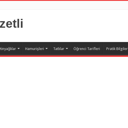
zetli
tinyağlılar
Hamurişleri
Tatlılar
Öğrenci Tarifleri
Pratik Bilgiler