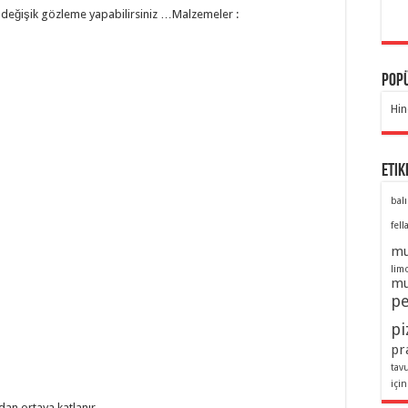
 3 değişik gözleme yapabilirsiniz …
Malzemeler :
Popü
Hin
Etik
balı
fell
mu
lim
mu
pe
pi
pra
tav
için
dan ortaya katlanır.