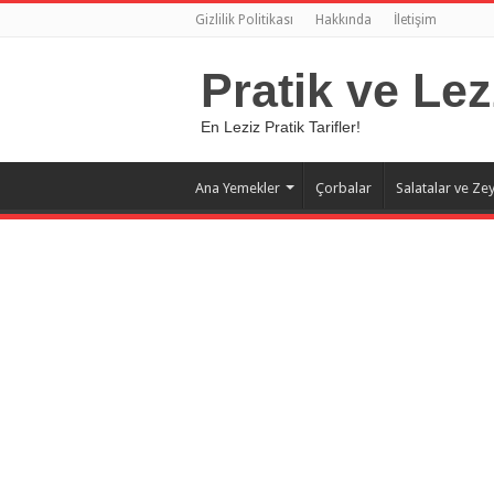
Gizlilik Politikası
Hakkında
İletişim
Pratik ve Lez
En Leziz Pratik Tarifler!
Ana Yemekler
Çorbalar
Salatalar ve Zey