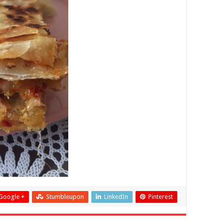
Google +
Stumbleupon
LinkedIn
Pinterest