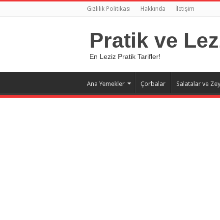
Gizlilik Politikası
Hakkında
İletişim
Pratik ve Lez
En Leziz Pratik Tarifler!
Ana Yemekler
Çorbalar
Salatalar ve Zey