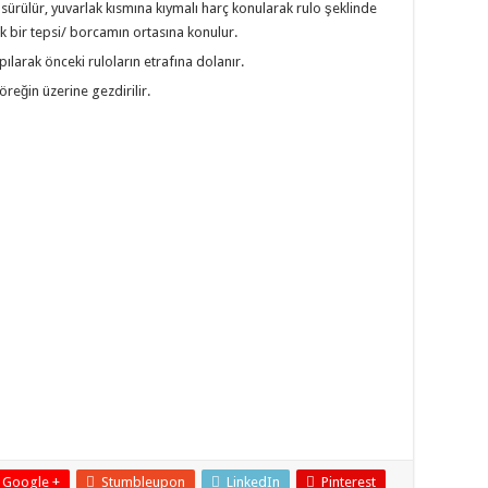
ı sürülür, yuvarlak kısmına kıymalı harç konularak rulo şeklinde
lak bir tepsi/ borcamın ortasına konulur.
pılarak önceki ruloların etrafına dolanır.
öreğin üzerine gezdirilir.
Google +
Stumbleupon
LinkedIn
Pinterest