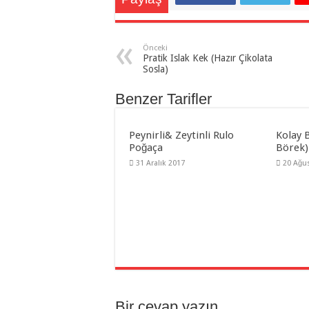
Önceki
Pratik Islak Kek (Hazır Çikolata
Sosla)
Benzer Tarifler
Peynirli& Zeytinli Rulo
Kolay B
Poğaça
Börek)
31 Aralık 2017
20 Ağu
Bir cevap yazın