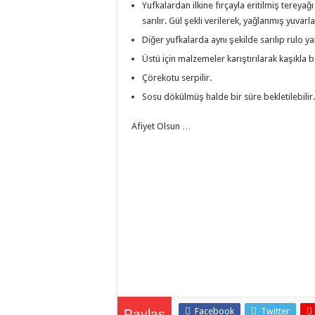
Yufkalardan ilkine fırçayla eritilmiş tereyağ
sarılır. Gül şekli verilerek, yağlanmış yuvar
Diğer yufkalarda aynı şekilde sarılıp rulo ya
Üstü için malzemeler karıştırılarak kaşıkla b
Çörekotu serpilir.
Sosu dökülmüş halde bir süre bekletilebilir.
Afiyet Olsun …
Facebook
Twitter
Paylaş