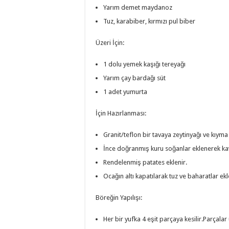
Yarım demet maydanoz
Tuz, karabiber, kırmızı pul biber
Üzeri İçin:
1 dolu yemek kaşığı tereyağı
Yarım çay bardağı süt
1 adet yumurta
İçin Hazırlanması:
Granit/teflon bir tavaya zeytinyağı ve kıyma
İnce doğranmış kuru soğanlar eklenerek kav
Rendelenmiş patates eklenir.
Ocağın altı kapatılarak tuz ve baharatlar ekle
Böreğin Yapılışı:
Her bir yufka 4 eşit parçaya kesilir.Parçalar