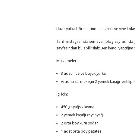
Hazır yufka böreklerinden lezzetli ve yine kolay
Tarifi instagramda semaver_blog sayfasında gö
sayfasından bulabilirsiniz.Ben kendi yaptığım 
Malzemeler:
3 adet ince ve büyük yufka
Arasına sürmek için 2 yemek kaşığı eritilip ıl
İçi için:
450 gr.yağsız kıyma
2 yemek kaşığı zeytinyağı
2 orta boy kuru soğan
1 adet orta boy patates