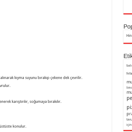
Pop
Hin
Eti
balı
fell
 alınarak kıyma suyunu bırakıp çekene dek çevrilir.
mu
rulur.
lim
mu
pe
nerek karıştırılır, soğumaya bırakılır.
pi
pra
tav
için
 üstüste konulur.