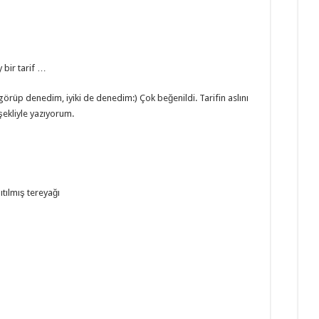
 bir tarif …
rüp denedim, iyiki de denedim:) Çok beğenildi. Tarifin aslını
şekliyle yazıyorum.
ıtılmış tereyağı