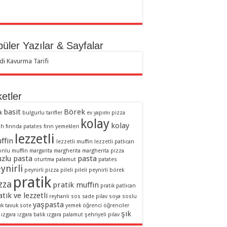
üler Yazılar & Sayfalar
di Kavurma Tarifi
ketler
basit
Börek
k
bulgurlu tarifler
ev yapımı pizza
kolay
kolay
ah
fırında patates
fırın yemekleri
lezzetli
ffin
lezzetli muffin
lezzetli patlıcan
onlu muffin
margarita
margherita
margherita pizza
zlu pasta
pasta
oturtma
palamut
patates
ynirli
peynirli pizza
pileli
pileli peynirli börek
pratik
zza
pratik muffin
pratik patlıcan
tik ve lezzetli
reyhanlı sos
sade pilav
soya soslu
yaşpasta
uk
tavuk sote
yemek
öğrenci
öğrenciler
şık
ızgara
ızgara balık
ızgara palamut
şehriyeli pilav