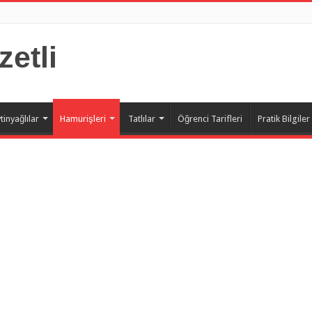
zetli
tinyağlılar
Hamurişleri
Tatlılar
Öğrenci Tarifleri
Pratik Bilgiler