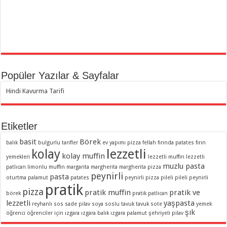
Popüler Yazılar & Sayfalar
Hindi Kavurma Tarifi
Etiketler
basit
Börek
balık
bulgurlu tarifler
ev yapımı pizza
fellah
fırında patates
fırın
lezzetli
kolay
kolay muffin
yemekleri
lezzetli muffin
lezzetli
muzlu pasta
patlıcan
limonlu muffin
margarita
margherita
margherita pizza
peynirli
pasta
oturtma
palamut
patates
peynirli pizza
pileli
pileli peynirli
pratik
pizza
pratik muffin
pratik ve
börek
pratik patlıcan
lezzetli
yaşpasta
reyhanlı sos
sade pilav
soya soslu
tavuk
tavuk sote
yemek
şık
öğrenci
öğrenciler için
ızgara
ızgara balık
ızgara palamut
şehriyeli pilav