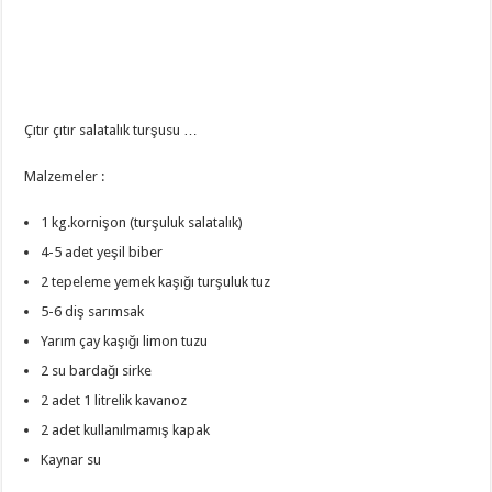
Çıtır çıtır salatalık turşusu …
Malzemeler :
1 kg.kornişon (turşuluk salatalık)
4-5 adet yeşil biber
2 tepeleme yemek kaşığı turşuluk tuz
5-6 diş sarımsak
Yarım çay kaşığı limon tuzu
2 su bardağı sirke
2 adet 1 litrelik kavanoz
2 adet kullanılmamış kapak
Kaynar su