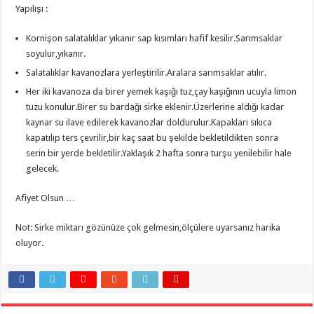
Yapılışı :
Kornişon salatalıklar yıkanır sap kısımları hafif kesilir.Sarımsaklar
soyulur,yıkanır.
Salatalıklar kavanozlara yerleştirilir.Aralara sarımsaklar atılır.
Her iki kavanoza da birer yemek kaşığı tuz,çay kaşığının ucuyla limon
tuzu konulur.Birer su bardağı sirke eklenir.Üzerlerine aldığı kadar
kaynar su ilave edilerek kavanozlar doldurulur.Kapakları sıkıca
kapatılıp ters çevrilir,bir kaç saat bu şekilde bekletildikten sonra
serin bir yerde bekletilir.Yaklaşık 2 hafta sonra turşu yenilebilir hale
gelecek.
Afiyet Olsun …
Not: Sirke miktarı gözünüze çok gelmesin,ölçülere uyarsanız harika
oluyor.