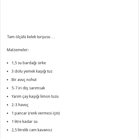
Tam ölçülü kelek turşusu …
Malzemeler:
1,5 su bardağı sirke
3 dolu yemek kaşığı tuz
Bir avuç nohut
5-7 iri diş sarımsak
Yarım çay kaşığı limon tuzu
2-3 havuç
1 pancar (renk vermesi için)
1 litre kadar su
2,5 litrelik cam kavanoz