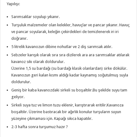
Yapılışı:
Sarımsaklar soyulup yıkanır.
Turşuluk malzemeler olan kelekler, havuçlar ve pancar yıkanır. Havuç
ve pancar soyularak, keleğin çekirdekleri de temizlenerek iri iri
doğranır.
5 litrelik kavanozun dibine nohutlar ve 2 diş sarımsak atılır.
Sebzeler karışık olarak sıra sıra dizilerek ara ara sarımsaklar atılarak
kavanoz sıkı olarak doldurulur.
Üzerine 1,5 su bardağı (su bardağı klasik olanlardan) sirke dökülür.
Kavanozun geri kalan kısmı aldığı kadar kaynamış soğutulmuş suyla
doldurulur.
Geniş bir kaba kavanozdaki sirkeli su boşaltılır.Bu şekilde suyu tam
geliyor.
Sirkeli suya tuz ve limon tuzu eklenir, karıştırarak eritilir.Kavanoza
boşaltılır. Üzerine bastıracak bir ağırlık konulur turşuların suyun
yüzeyine çıkmaması için. Kapağı sıkıca kapatılır.
2-3 hafta sonra turşumuz hazır ?