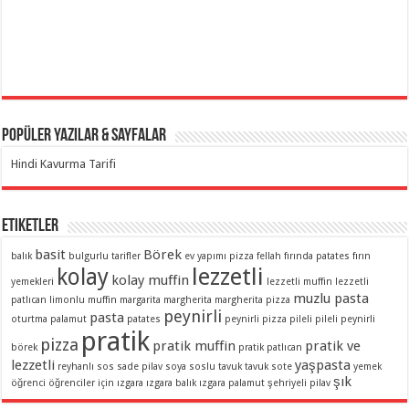
Popüler Yazılar & Sayfalar
Hindi Kavurma Tarifi
Etiketler
basit
Börek
balık
bulgurlu tarifler
ev yapımı pizza
fellah
fırında patates
fırın
lezzetli
kolay
kolay muffin
yemekleri
lezzetli muffin
lezzetli
muzlu pasta
patlıcan
limonlu muffin
margarita
margherita
margherita pizza
peynirli
pasta
oturtma
palamut
patates
peynirli pizza
pileli
pileli peynirli
pratik
pizza
pratik muffin
pratik ve
börek
pratik patlıcan
lezzetli
yaşpasta
reyhanlı sos
sade pilav
soya soslu
tavuk
tavuk sote
yemek
şık
öğrenci
öğrenciler için
ızgara
ızgara balık
ızgara palamut
şehriyeli pilav