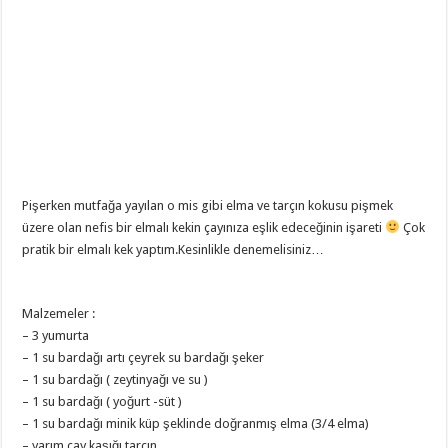
Pişerken mutfağa yayılan o mis gibi elma ve tarçın kokusu pişmek
üzere olan nefis bir elmalı kekin çayınıza eşlik edeceğinin işareti
Çok
pratik bir elmalı kek yaptım.Kesinlikle denemelisiniz…
Malzemeler :
– 3 yumurta
– 1 su bardağı artı çeyrek su bardağı şeker
– 1 su bardağı ( zeytinyağı ve su )
– 1 su bardağı ( yoğurt -süt )
– 1 su bardağı minik küp şeklinde doğranmış elma (3/4 elma)
– yarım çay kaşığı tarçın