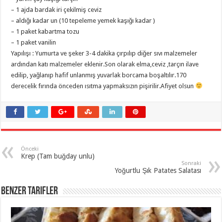
– 1 ajda bardak iri çekilmiş ceviz
– aldığı kadar un (10 tepeleme yemek kaşığı kadar )
– 1 paket kabartma tozu
– 1 paket vanilin
Yapılışı : Yumurta ve şeker 3-4 dakika çırpılıp diğer sıvı malzemeler
ardından katı malzemeler eklenir.Son olarak elma,ceviz ,tarçın ilave
edilip, yağlanıp hafif unlanmış yuvarlak borcama boşaltılır.170
derecelik fırında önceden ısıtma yapmaksızın pişirilir.Afiyet olsun
Önceki
Krep (Tam buğday unlu)
Sonraki
Yoğurtlu Şık Patates Salatası
Benzer Tarifler