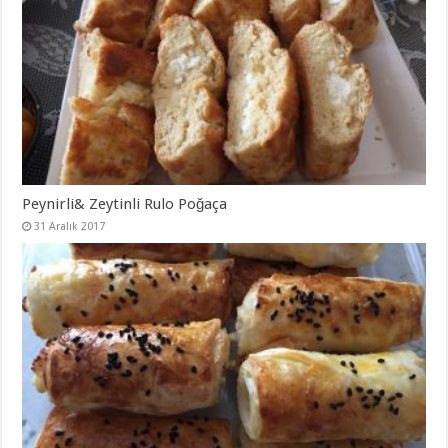
Peynirli& Zeytinli Rulo Poğaça
31 Aralık 2017