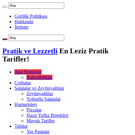
Gizlilik Politikası
Hakkında
İletişim
Pratik ve Lezzetli
En Leziz Pratik
Tarifler!
Ana Yemekler
Kahvaltılıklar
Çorbalar
Salatalar ve Zeytinyağlılar
Zeytinyağlılar
Yoğurtlu Salatalar
Hamurişleri
Pizzalar
Hazır Yufka Börekleri
Mayalı Tarifler
Tatlılar
Yaş Pastalar