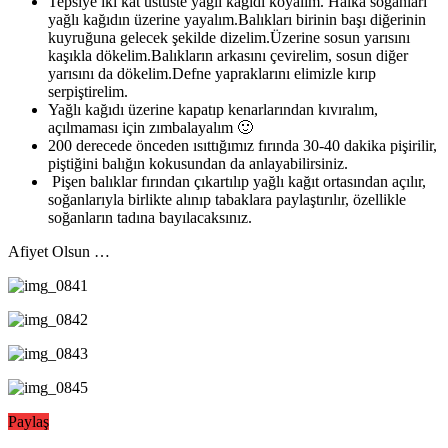
Tepsiye iki kat üstüste yağlı kağıdı koyalım. Halka soğanları
yağlı kağıdın üzerine yayalım.Balıkları birinin başı diğerinin
kuyruğuna gelecek şekilde dizelim.Üzerine sosun yarısını
kaşıkla dökelim.Balıkların arkasını çevirelim, sosun diğer
yarısını da dökelim.Defne yapraklarını elimizle kırıp
serpiştirelim.
Yağlı kağıdı üzerine kapatıp kenarlarından kıvıralım,
açılmaması için zımbalayalım 🙂
200 derecede önceden ısıttığımız fırında 30-40 dakika pişirilir,
piştiğini balığın kokusundan da anlayabilirsiniz.
Pişen balıklar fırından çıkartılıp yağlı kağıt ortasından açılır,
soğanlarıyla birlikte alınıp tabaklara paylaştırılır, özellikle
soğanların tadına bayılacaksınız.
Afiyet Olsun …
Paylaş