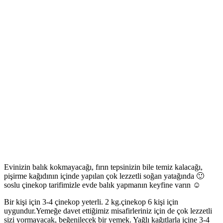
Evinizin balık kokmayacağı, fırın tepsinizin bile temiz kalacağı,
pişirme kağıdının içinde yapılan çok lezzetli soğan yatağında 🙂
soslu çinekop tarifimizle evde balık yapmanın keyfine varın
☺️
Bir kişi için 3-4 çinekop yeterli. 2 kg.çinekop 6 kişi için
uygundur.Yemeğe davet ettiğimiz misafirleriniz için de çok lezzetli
sizi yormayacak, beğenilecek bir yemek. Yağlı kağıtlarla içine 3-4