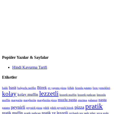
Popüler Yazılar & Sayfalar
Hindi Kavurma Tarifi
Etiketler
basit
Börek
balık
bulgurlu tarifler
ev yapımı pizza
fellah
fırında patates
fırın yemekleri
lezzetli
kolay
kolay muffin
lezzetli muffin
lezzetli patlıcan
limonlu
muzlu pasta
pasta
muffin
margarita
margherita
margherita pizza
oturtma
palamut
pratik
peynirli
pizza
patates
peynirli pizza
pileli
pileli peynirli börek
pratik muffin
pratik ve lezzetli
pratik patlıcan
reyhanlı sos
sade pilav
soya soslu