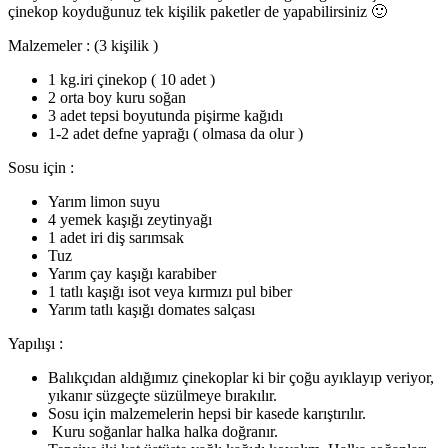
çinekop koyduğunuz tek kişilik paketler de yapabilirsiniz 🙂
Malzemeler : (3 kişilik )
1 kg.iri çinekop ( 10 adet )
2 orta boy kuru soğan
3 adet tepsi boyutunda pişirme kağıdı
1-2 adet defne yaprağı ( olmasa da olur )
Sosu için :
Yarım limon suyu
4 yemek kaşığı zeytinyağı
1 adet iri diş sarımsak
Tuz
Yarım çay kaşığı karabiber
1 tatlı kaşığı isot veya kırmızı pul biber
Yarım tatlı kaşığı domates salçası
Yapılışı :
Balıkçıdan aldığımız çinekoplar ki bir çoğu ayıklayıp veriyor,
yıkanır süzgeçte süzülmeye bırakılır.
Sosu için malzemelerin hepsi bir kasede karıştırılır.
Kuru soğanlar halka halka doğranır.