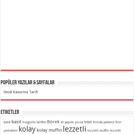
Popüler Yazılar & Sayfalar
Hindi Kavurma Tarifi
Etiketler
basit
Börek
balık
bulgurlu tarifler
ev yapımı pizza
fellah
fırında patates
fırın
lezzetli
kolay
kolay muffin
yemekleri
lezzetli muffin
lezzetli