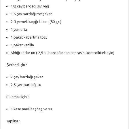
1/2 çay bardağı sıvı yağ
1,5 çay bardağı toz şeker
2-3 yemek kaşığı kakao (50 gr.)
1 yumurta
1 paket kabartma tozu
1 paket vanilin
Aldığı kadar un ( 2,5 su bardağından sonrasını kontrollü ekleyin)
Şerbeti için :
2 çay bardağı şeker
2,5 çay bardağı su
Bulamak için :
1 kase mavi haşhaş ve su
Yapılışı :