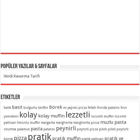
Popüler Yazılar & Sayfalar
Hindi Kavurma Tarifi
Etiketler
basit
Börek
balık
bulgurlu tarifler
ev yapımı pizza
fellah
fırında patates
fırın
lezzetli
kolay
kolay muffin
yemekleri
lezzetli muffin
lezzetli
muzlu pasta
patlıcan
limonlu muffin
margarita
margherita
margherita pizza
peynirli
pasta
oturtma
palamut
patates
peynirli pizza
pileli
pileli peynirli
pratik
pizza
pratik muffin
pratik ve
börek
pratik patlıcan