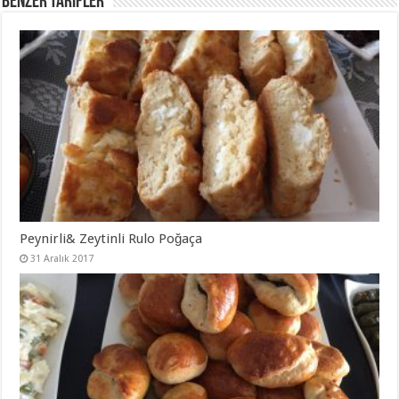
Benzer Tarifler
Peynirli& Zeytinli Rulo Poğaça
31 Aralık 2017