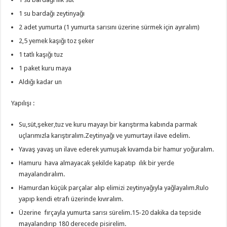
1 su bardağı zeytinyağı
2 adet yumurta (1 yumurta sarısını üzerine sürmek için ayıralım)
2,5 yemek kaşığı toz şeker
1 tatlı kaşığı tuz
1 paket kuru maya
Aldığı kadar un
Yapılışı :
Su,süt,şeker,tuz ve kuru mayayı bir karıştırma kabında parmak
uçlarımızla karıştıralım.Zeytinyağı ve yumurtayı ilave edelim.
Yavaş yavaş un ilave ederek yumuşak kıvamda bir hamur yoğuralım.
Hamuru hava almayacak şekilde kapatıp ılık bir yerde
mayalandıralım.
Hamurdan küçük parçalar alıp elimizi zeytinyağıyla yağlayalım.Rulo
yapıp kendi etrafı üzerinde kıvıralım.
Üzerine fırçayla yumurta sarısı sürelim.15-20 dakika da tepside
mayalandırıp 180 derecede pisirelim.