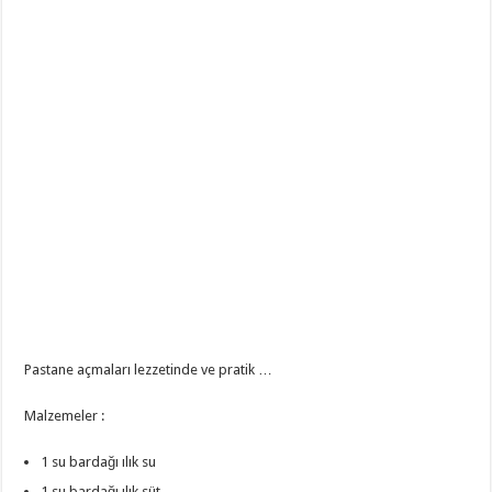
Pastane açmaları lezzetinde ve pratik …
Malzemeler :
1 su bardağı ılık su
1 su bardağı ılık süt