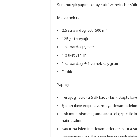
Sunumu şık yapımı kolay hafif ve nefis bir sütlü 
Malzemeler:
2.5 su bardağı süt (500 ml)
125 gr tereyağı
1 su bardağı şeker
1 paket vanilin
1 su bardağı + 1 yemek kaşığı un
Fındık
Yapılışı:
Tereyağı ve unu 5 dk kadar kısık ateşte kav
Şekeri ilave edip, kavurmaya devam edelim
Lokumun pişme aşamasında tel çırpıcı ile kı
hatırlatalım.
Kavurma işlemine devam ederken sütü azar 