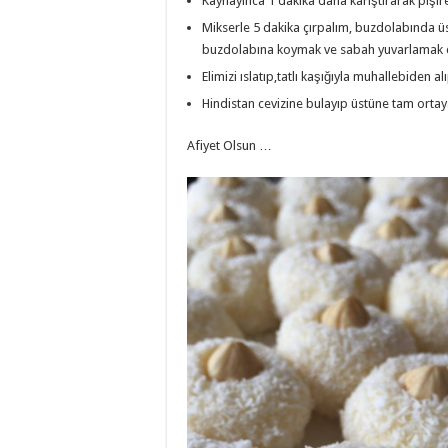
Kaynayınca 1 dakika daha karıştırarak pişir
Mikserle 5 dakika çırpalım, buzdolabında ü
buzdolabına koymak ve sabah yuvarlamak ç
Elimizi ıslatıp,tatlı kaşığıyla muhallebiden a
Hindistan cevizine bulayıp üstüne tam ortaya
Afiyet Olsun …