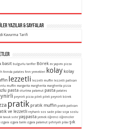
ler Yazılar & Sayfalar
di Kavurma Tarifi
etler
basit
Börek
k
bulgurlu tarifler
ev yapımı pizza
kolay
kolay
ah
fırında patates
fırın yemekleri
lezzetli
ffin
lezzetli muffin
lezzetli patlıcan
onlu muffin
margarita
margherita
margherita pizza
zlu pasta
pasta
oturtma
palamut
patates
ynirli
peynirli pizza
pileli
pileli peynirli börek
pratik
zza
pratik muffin
pratik patlıcan
tik ve lezzetli
reyhanlı sos
sade pilav
soya soslu
yaşpasta
uk
tavuk sote
yemek
öğrenci
öğrenciler
şık
ızgara
ızgara balık
ızgara palamut
şehriyeli pilav