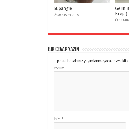
Supangle
Gelin B
Krep )
30 Kasım 2018
24 Şub
Bir cevap yazın
E-posta hesabınız yayımlanmayacak.
Gerekli a
Yorum
İsim
*