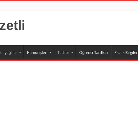
zetli
tinyağlılar
Hamurişleri
Tatlılar
Öğrenci Tarifleri
Pratik Bilgiler