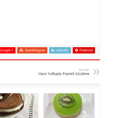
Google +
Stumbleupon
LinkedIn
Pinterest
Sonraki
Hazır Yufkayla Peynirli Gözleme