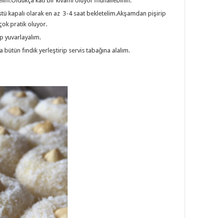
elim.Oldukça katı bir kıvamı oluyor muhallebinin.
stü kapalı olarak en az 3-4 saat bekletelim.Akşamdan pişirip
ok pratik oluyor.
lıp yuvarlayalım.
 bütün fındık yerleştirip servis tabağına alalım.