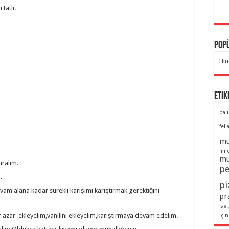
tatlı.
Popü
Hin
Etik
balı
fell
mu
lim
mu
uralım.
pe
.
pi
vam alana kadar sürekli karışımı karıştırmak gerektiğini
pra
tav
azar ekleyelim,vanilini ekleyelim,karıştırmaya devam edelim.
için