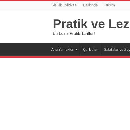
Gizlilik Politikası
Hakkında
İletişim
Pratik ve Lez
En Leziz Pratik Tarifler!
Ana Yemekler
Çorbalar
Salatalar ve Zey