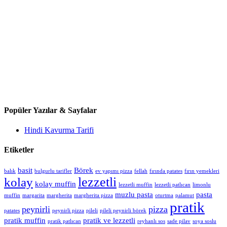
Popüler Yazılar & Sayfalar
Hindi Kavurma Tarifi
Etiketler
basit
Börek
balık
bulgurlu tarifler
ev yapımı pizza
fellah
fırında patates
fırın yemekleri
lezzetli
kolay
kolay muffin
lezzetli muffin
lezzetli patlıcan
limonlu
muzlu pasta
pasta
muffin
margarita
margherita
margherita pizza
oturtma
palamut
pratik
peynirli
pizza
patates
peynirli pizza
pileli
pileli peynirli börek
pratik muffin
pratik ve lezzetli
pratik patlıcan
reyhanlı sos
sade pilav
soya soslu