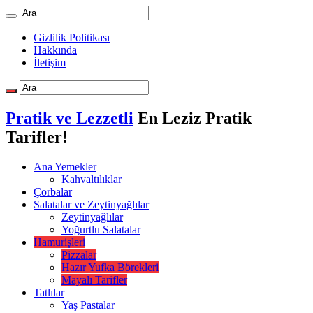
Gizlilik Politikası
Hakkında
İletişim
Pratik ve Lezzetli
En Leziz Pratik
Tarifler!
Ana Yemekler
Kahvaltılıklar
Çorbalar
Salatalar ve Zeytinyağlılar
Zeytinyağlılar
Yoğurtlu Salatalar
Hamurişleri
Pizzalar
Hazır Yufka Börekleri
Mayalı Tarifler
Tatlılar
Yaş Pastalar