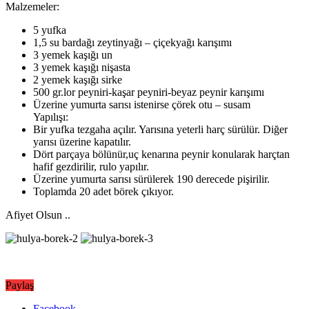
Malzemeler:
5 yufka
1,5 su bardağı zeytinyağı – çiçekyağı karışımı
3 yemek kaşığı un
3 yemek kaşığı nişasta
2 yemek kaşığı sirke
500 gr.lor peyniri-kaşar peyniri-beyaz peynir karışımı
Üzerine yumurta sarısı istenirse çörek otu – susam
Yapılışı:
Bir yufka tezgaha açılır. Yarısına yeterli harç sürülür. Diğer
yarısı üzerine kapatılır.
Dört parçaya bölünür,uç kenarına peynir konularak harçtan
hafif gezdirilir, rulo yapılır.
Üzerine yumurta sarısı sürülerek 190 derecede pişirilir.
Toplamda 20 adet börek çıkıyor.
Afiyet Olsun ..
Paylaş
Facebook