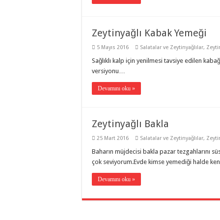
Zeytinyağlı Kabak Yemeği
5 Mayıs 2016
Salatalar ve Zeytinyağlılar
,
Zeyti
Sağlıklı kalp için yenilmesi tavsiye edilen kabağ
versiyonu…
Devamını oku »
Zeytinyağlı Bakla
25 Mart 2016
Salatalar ve Zeytinyağlılar
,
Zeyti
Baharın müjdecisi bakla pazar tezgahlarını sü
çok seviyorum.Evde kimse yemediği halde kendi
Devamını oku »