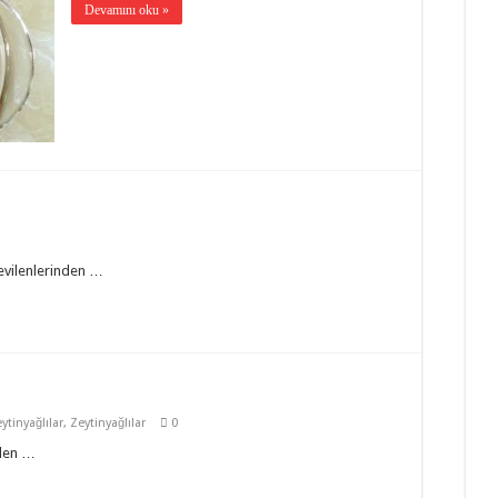
Devamını oku »
sevilenlerinden …
ytinyağlılar
,
Zeytinyağlılar
0
nden …