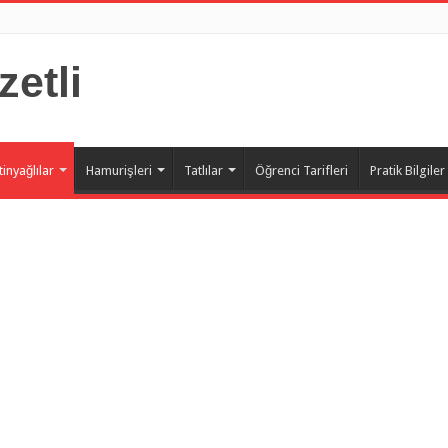
zetli
tinyağlılar
Hamurişleri
Tatlılar
Öğrenci Tarifleri
Pratik Bilgiler