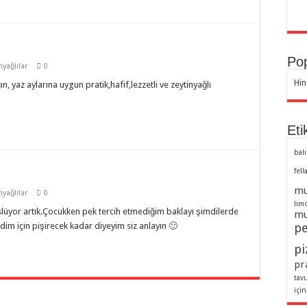
Pop
nyağlılar
0
Hin
ın, yaz aylarına uygun pratik,hafif,lezzetli ve zeytinyağlı
Eti
balı
fell
mu
nyağlılar
0
lim
slüyor artık.Çocukken pek tercih etmediğim baklayı şimdilerde
mu
m için pişirecek kadar diyeyim siz anlayın 🙂
pe
pi
pra
tav
için