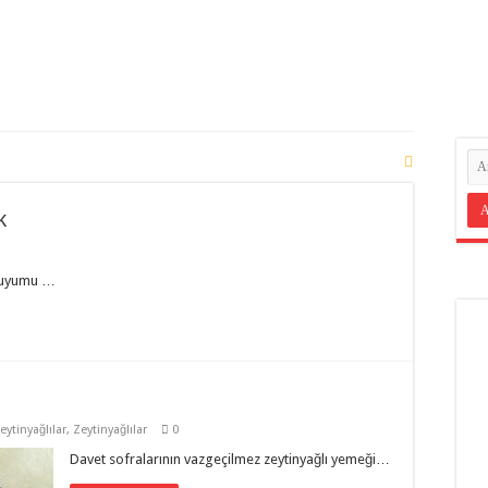
k
 uyumu …
eytinyağlılar
,
Zeytinyağlılar
0
Davet sofralarının vazgeçilmez zeytinyağlı yemeği…