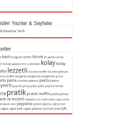
üler Yazılar & Sayfalar
di Kavurma Tarifi
ketler
basit
Börek
k
bulgurlu tarifler
ev yapımı pizza
kolay
kolay
ah
fırında patates
fırın yemekleri
lezzetli
ffin
lezzetli muffin
lezzetli patlıcan
onlu muffin
margarita
margherita
margherita pizza
zlu pasta
pasta
oturtma
palamut
patates
ynirli
peynirli pizza
pileli
pileli peynirli börek
pratik
zza
pratik muffin
pratik patlıcan
tik ve lezzetli
reyhanlı sos
sade pilav
soya soslu
yaşpasta
uk
tavuk sote
yemek
öğrenci
öğrenciler
şık
ızgara
ızgara balık
ızgara palamut
şehriyeli pilav