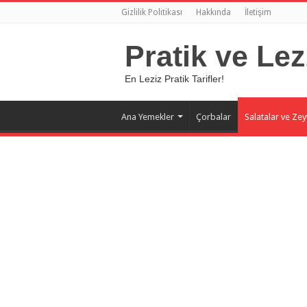
Gizlilik Politikası
Hakkında
İletişim
Pratik ve Lez
En Leziz Pratik Tarifler!
Ana Yemekler
Çorbalar
Salatalar ve Zey