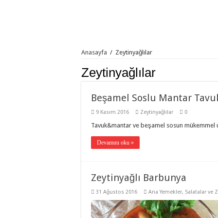
Anasayfa
/
Zeytinyağlılar
Zeytinyağlılar
Beşamel Soslu Mantar Tavu
9 Kasım 2016
Zeytinyağlılar
0
Tavuk&mantar ve beşamel sosun mükemmel
Devamını oku »
Zeytinyağlı Barbunya
31 Ağustos 2016
Ana Yemekler
,
Salatalar ve Z