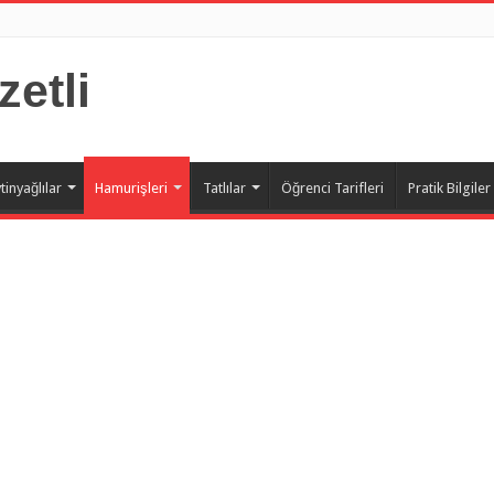
zetli
tinyağlılar
Hamurişleri
Tatlılar
Öğrenci Tarifleri
Pratik Bilgiler