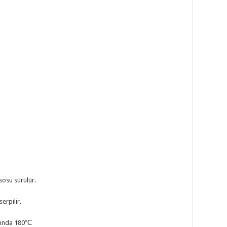
 sosu sürülür.
erpilir.
rında 180
°C