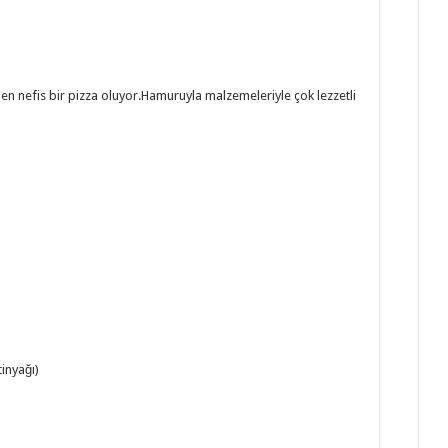
elen nefis bir pizza oluyor.Hamuruyla malzemeleriyle çok lezzetli
tinyağı)