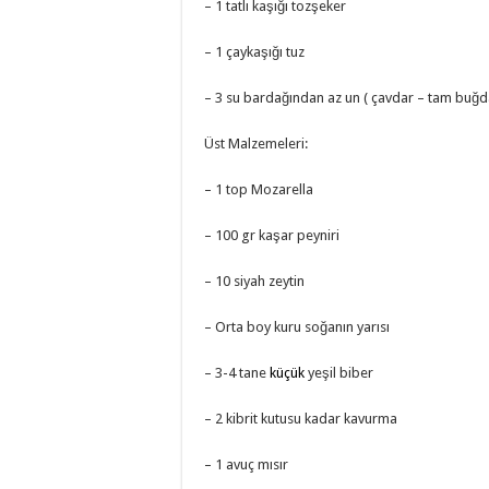
– 1 tatlı kaşığı tozşeker
– 1 çaykaşığı tuz
– 3 su bardağından az un ( çavdar – tam buğd
Üst Malzemeleri:
– 1 top Mozarella
– 100 gr kaşar peyniri
– 10 siyah zeytin
– Orta boy kuru soğanın yarısı
– 3-4 tane
küçük
yeşil biber
– 2 kibrit kutusu kadar kavurma
– 1 avuç mısır