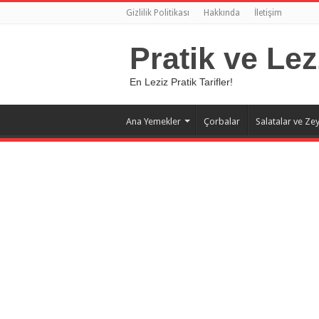
Gizlilik Politikası
Hakkında
İletişim
Pratik ve Lez
En Leziz Pratik Tarifler!
Ana Yemekler
Çorbalar
Salatalar ve Zey