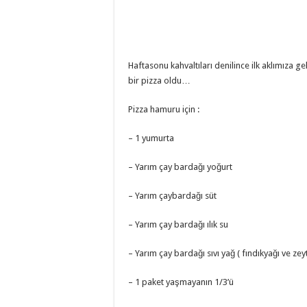
Haftasonu kahvaltıları denilince ilk aklımıza g
bir pizza oldu…
Pizza hamuru için :
– 1 yumurta
– Yarım çay bardağı yoğurt
– Yarım çaybardağı süt
– Yarım çay bardağı ılık su
– Yarım çay bardağı sıvı yağ ( fındıkyağı ve zey
– 1 paket yaşmayanın 1/3’ü