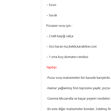
– Sosis
– Sucuk
Pizzanın sosu için :
– 2 tatlı kaşığı salça
– Göz kararı tuz,kekik,karabiber,isot
– 1 orta boy domates rendesi
Yapılışı:
-Pizza sosu malzemeleri bir kasede karıştırılır.
-Hamur yağlanmış fırın tepsisine yayılır, pizza
-Üzerine Mozarella ve kaşar peyniri rendeleri s
-En üste diğer malzemeler konulur. Isıtılmış fı