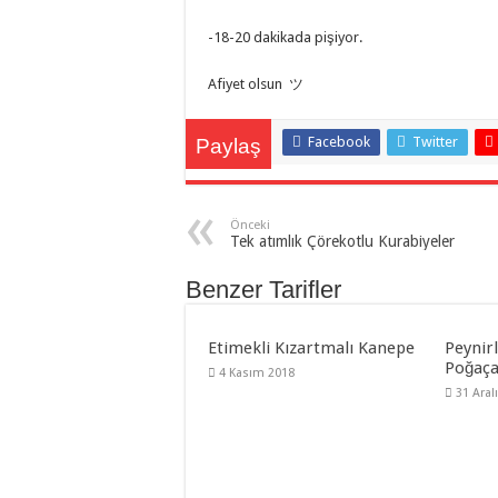
-18-20 dakikada pişiyor.
Afiyet olsun ツ
Facebook
Twitter
Paylaş
Önceki
Tek atımlık Çörekotlu Kurabiyeler
Benzer Tarifler
Etimekli Kızartmalı Kanepe
Peynirl
Poğaç
4 Kasım 2018
31 Aral