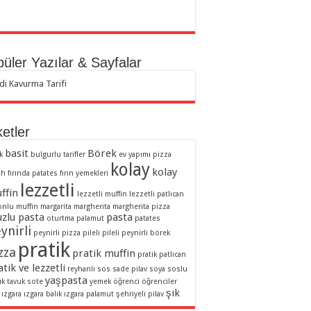
üler Yazılar & Sayfalar
di Kavurma Tarifi
ketler
basit
Börek
k
bulgurlu tarifler
ev yapımı pizza
kolay
kolay
ah
fırında patates
fırın yemekleri
lezzetli
ffin
lezzetli muffin
lezzetli patlıcan
onlu muffin
margarita
margherita
margherita pizza
zlu pasta
pasta
oturtma
palamut
patates
ynirli
peynirli pizza
pileli
pileli peynirli börek
pratik
zza
pratik muffin
pratik patlıcan
tik ve lezzetli
reyhanlı sos
sade pilav
soya soslu
yaşpasta
uk
tavuk sote
yemek
öğrenci
öğrenciler
şık
ızgara
ızgara balık
ızgara palamut
şehriyeli pilav