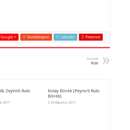
Google +
Stumbleupon
LinkedIn
Pinterest
Sonraki
Kısır
i& Zeytinli Rulo
Kolay Börek (Peynirli Rulo
a
Börek)
ık 2017
20 Ağustos 2017