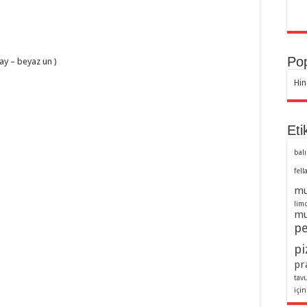
Pop
ay – beyaz un )
Hin
Eti
balı
fell
mu
lim
mu
pe
pi
pra
tav
için